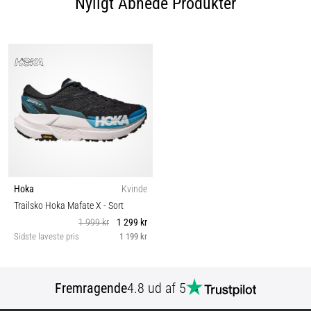
Nyligt Åbnede Produkter
Hoka
Kvinde
Trailsko Hoka Mafate X
- Sort
1 999 kr
1 299 kr
Sidste laveste pris
1 199 kr
Fremragende
4.8 ud af 5