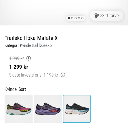
6 min. Læsning
Plantar
Skift farve
fasciitis:
Symptomer,
årsager
Trailsko Hoka Mafate X
og
Kategori:
Kvinde trail løbesko
behandling
Oplever
1 999 kr
du
1 299 kr
skarpe
hælsmerter
Sidste laveste pris:
1 199 kr
under
eller
Kvinde,
Sort
efter
dit
løb?
En
af
de