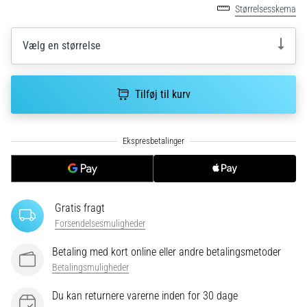
hyppigste
Størrelsesskema
årsager
er
Vælg en størrelse
plantar
fasciitis.
Hvad
Tilføj til kurv
skyldes…
5. 8. 2026
•
9 min. Læsning
Kulhydrat-
superkompensation:
Gratis fragt
Hvordan
Forsendelsesmuligheder
påvirker
Betaling med kort online eller andre betalingsmetoder
det
Betalingsmuligheder
din
løbspræstation?
Du kan returnere varerne inden for 30 dage