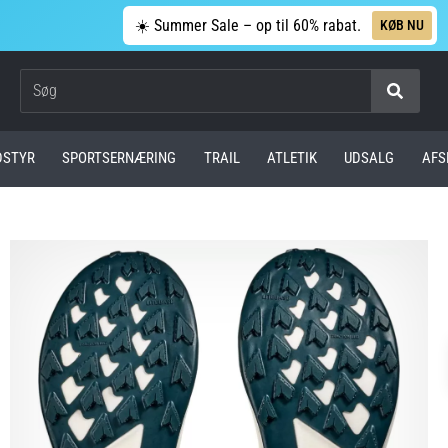
☀️ Summer Sale – op til 60% rabat.
KØB NU
Søg
DSTYR
SPORTSERNÆRING
TRAIL
ATLETIK
UDSALG
AFS