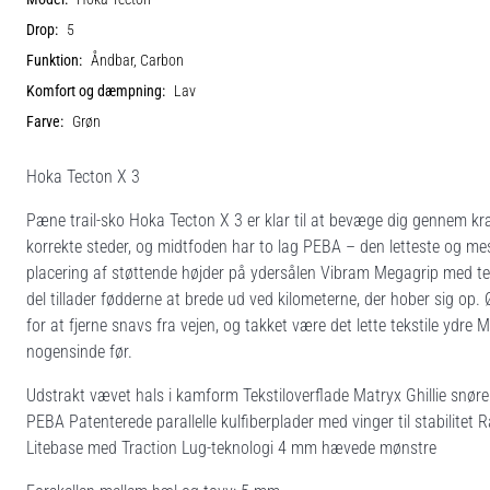
Drop:
5
Funktion:
Åndbar, Carbon
Komfort og dæmpning:
Lav
Farve:
Grøn
Hoka Tecton X 3
Pæne trail-sko Hoka Tecton X 3 er klar til at bevæge dig gennem kræ
korrekte steder, og midtfoden har to lag PEBA – den letteste og 
placering af støttende højder på ydersålen Vibram Megagrip med te
del tillader fødderne at brede ud ved kilometerne, der hober sig op.
for at fjerne snavs fra vejen, og takket være det lette tekstile ydr
nogensinde før.
Udstrakt vævet hals i kamform Tekstiloverflade Matryx Ghillie snør
PEBA Patenterede parallelle kulfiberplader med vinger til stabili
Litebase med Traction Lug-teknologi 4 mm hævede mønstre