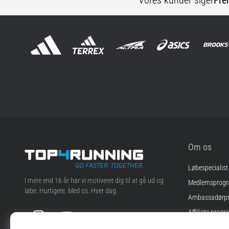
Vores kunder siger
Fre
Om os
Løbespecialist
Top4Running.dk
I mere end 16 år har vi motiveret dig til at gå ud og
Medlemsprog
løbe. Hurtigere. Med os. Hver dag.
Ambassadørp
Instagram
YouTube
Affiliate progr
Jobs