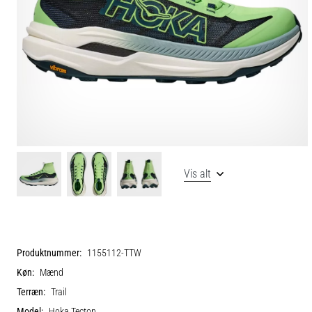
Vis alt
Produktnummer:
1155112-TTW
Køn:
Mænd
Terræn:
Trail
Model:
Hoka Tecton