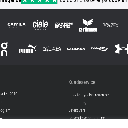
mragende
4.8
ud af 5 baseret på
6089 an
Kundeservice
 siden 2010
Udøv fortrydelsesretten her
ram
Returnering
rogram
Defekt vare
Forsendelse og betaling
am
Find den rigtige størrelse