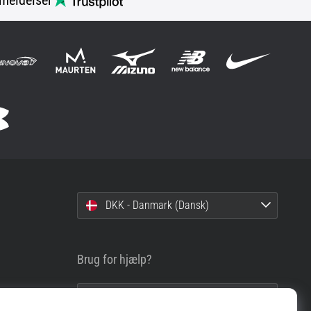
meldelser
DKK - Danmark (Dansk)
Brug for hjælp?
info@top4running.dk