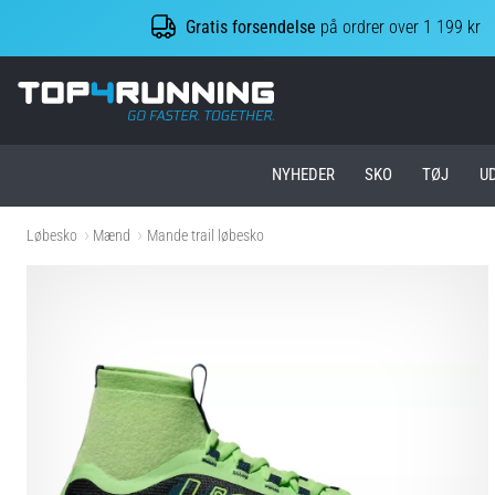
Gratis forsendelse
på ordrer over 1 199 kr
Top4Running.dk
NYHEDER
SKO
TØJ
U
Løbesko
Mænd
Mande trail løbesko