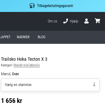
Tilbagebetalingsgaranti
Om os
Hjælp
Bruger
kurv
LAPPET
MÆRKER
BLOG
Trailsko Hoka Tecton X 3
Kategori:
Mande trail løbesko
Mænd,
Grøn
Vælg en størrelse
1 656 kr