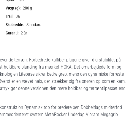
Vægt (g):
286 g
Trail:
Ja
Skobredde:
Standard
Garanti:
2 år
vende terræn. Forbedrede kulfiber plagene giver dig stabilitet på
mest holdbare blanding fra mærket HOKA. Det omarbejdede form og
knologien Litebase sikrer bedre greb, mens den dynamiske forreste
 Øverst er en vævet hals, der strækker sig fra snøren op som en kam,
e Matryx gør denne versionen den mere holdbar og terræntilpasset end
ekonstruktion Dynamisk top for bredere ben Dobbeltlags midterfod
tet Rammeorienteret system MetaRocker Underlag Vibram Megagrip