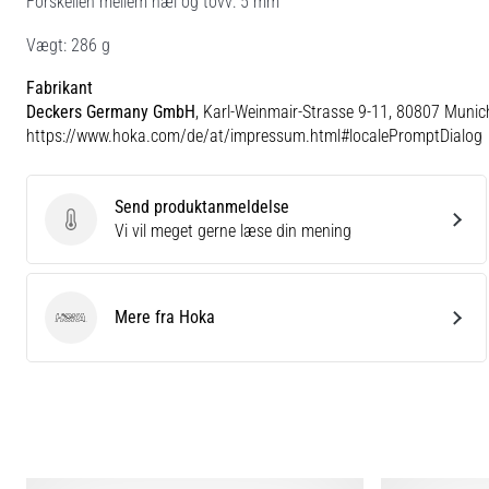
Forskellen mellem hæl og tovv: 5 mm
Vægt: 286 g
Fabrikant
Deckers Germany GmbH
, Karl-Weinmair-Strasse 9-11, 80807 Munic
https://www.hoka.com/de/at/impressum.html#localePromptDialog
Send produktanmeldelse
Send produktanmeldelse
Vi vil meget gerne læse din mening
Mere fra Hoka
Hoka