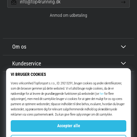
info@top4running.dk
Anmod om udbetaling
Om os
Kundeservice
Top4Running.dk
I mere end 16 år har vi motiveret dig til at gå ud og løbe. Hurtigere. Med
os. Hver dag.
Instagram
YouTube