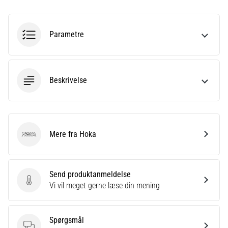
er
et
meget
Parametre
almindeligt
helbredsproblem,
som
løbere
Beskrivelse
oplever.
…
Mere fra Hoka
Vis
Hoka
alle
artikler
Send produktanmeldelse
Send produktanmeldelse
Vi vil meget gerne læse din mening
Spørgsmål