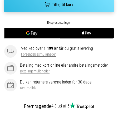
korrekt,
Tilføj til kurv
hvor
bruges
den…
6. 8. 2026
•
8 min. Læsning
Ved køb over
1 199 kr
får du gratis levering
Forsendelsesmuligheder
Løberknæ:
Årsager,
Betaling med kort online eller andre betalingsmetoder
behandling
Betalingsmuligheder
og
forebyggelse
Du kan returnere varerne inden for 30 dage
Returpolitik
Løberknæ,
også
kendt
Fremragende
4.8 ud af 5
som
iliotibialbåndsyndrom
(ITBS),