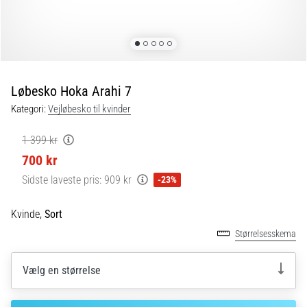
er
de,
og
hvordan
udføres
Løbesko Hoka Arahi 7
de?
Kategori:
Vejløbesko til kvinder
I
praksis
1 399 kr
tester
700 kr
shuttle
run-
Sidste laveste pris:
909 kr
-23%
testen
hurtighed,
Kvinde,
Sort
smidighed
Størrelsesskema
og
retningsskift.
Hvordan
Vælg en størrelse
udføres
den