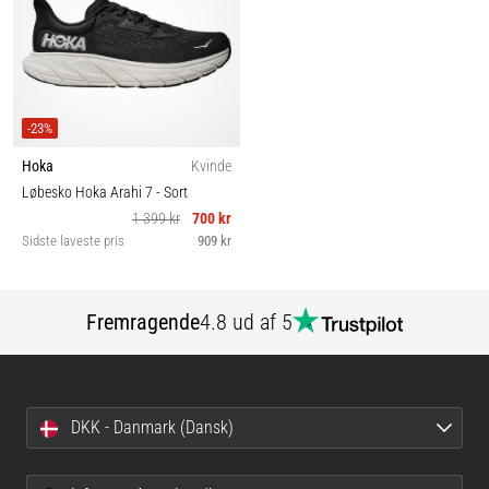
-23%
Hoka
Kvinde
Løbesko Hoka Arahi 7
- Sort
1 399 kr
700 kr
Sidste laveste pris
909 kr
Fremragende
4.8 ud af 5
DKK - Danmark (Dansk)