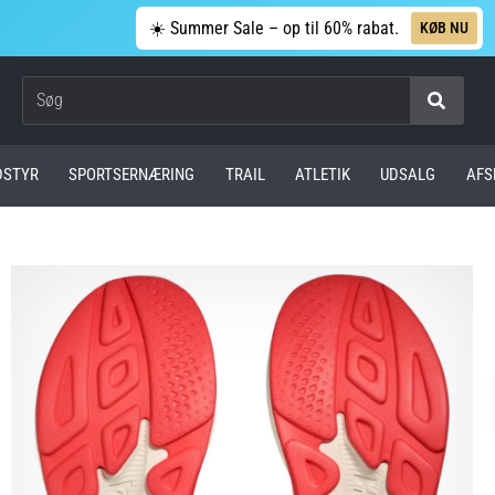
☀️ Summer Sale – op til 60% rabat.
KØB NU
Søg
DSTYR
SPORTSERNÆRING
TRAIL
ATLETIK
UDSALG
AFS