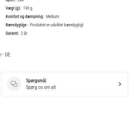
Vægt (g):
193 g
Komfort og dæmpning:
Medium
Bæredygtige:
Produktet er udviklet bæredygtigt
Garanti:
2 år
h - DE
Spørgsmål
Spørgsmål
Spørg os om alt