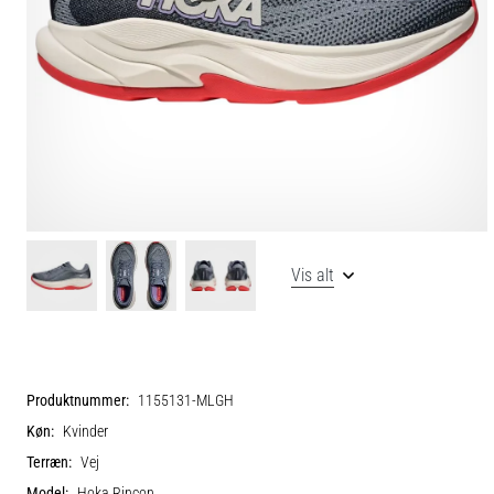
Vis alt
Produktnummer:
1155131-MLGH
Køn:
Kvinder
Terræn:
Vej
Model:
Hoka Rincon