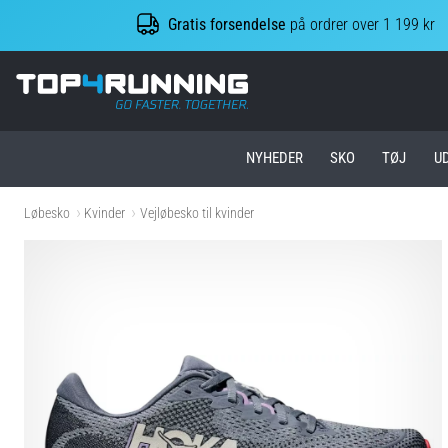
Gratis forsendelse
på ordrer over 1 199 kr
Top4Running.dk
NYHEDER
SKO
TØJ
U
Løbesko
Kvinder
Vejløbesko til kvinder