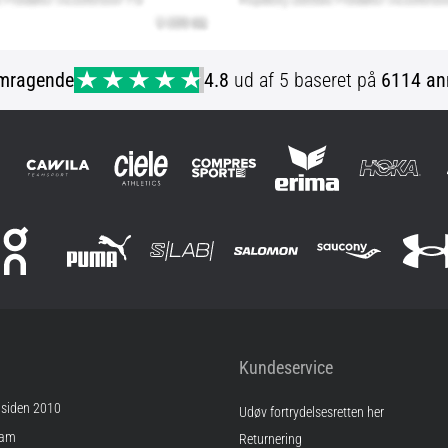
mragende
4.8
ud af 5 baseret på
6114 an
Kundeservice
 siden 2010
Udøv fortrydelsesretten her
ram
Returnering