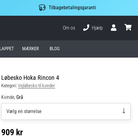
Tilbagebetalingsgaranti
Om os
Hjælp
Bruger
kurv
LAPPET
MÆRKER
BLOG
Løbesko Hoka Rincon 4
Kategori:
Vejløbesko til kvinder
Kvinde,
Grå
Vælg en størrelse
909 kr