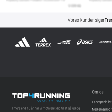
Vores kunder siger
Fre
Om os
Løbespecialist
Top4Running.dk
I mere end 16 år har vi motiveret dig til at gå ud og
Medlemsprog