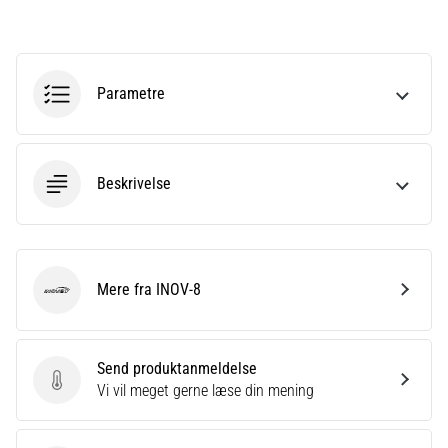
korrekt,
hvor
bruges
den…
Parametre
6. 8. 2026
•
8 min. Læsning
Beskrivelse
Løberknæ:
Årsager,
behandling
og
Mere fra INOV-8
INOV-8
forebyggelse
Løberknæ,
også
Send produktanmeldelse
kendt
Send produktanmeldelse
Vi vil meget gerne læse din mening
som
iliotibialbåndsyndrom
(ITBS),