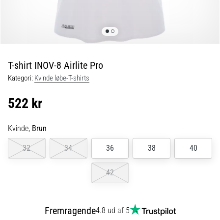
er
de,
og
hvordan
udføres
T-shirt INOV-8 Airlite Pro
de?
Kategori:
Kvinde løbe-T-shirts
I
praksis
522 kr
tester
shuttle
run-
Kvinde,
Brun
testen
32
34
36
38
40
hurtighed,
smidighed
og
42
retningsskift.
Hvordan
udføres
Fremragende
4.8 ud af 5
den