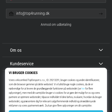
info@top4running.dk
Anmod om udbetaling
Om os
Kundeservice
Top4Running.dk
I mere end 16 år har vi motiveret dig til at gå ud og løbe. Hurtigere. Med
os. Hver dag.