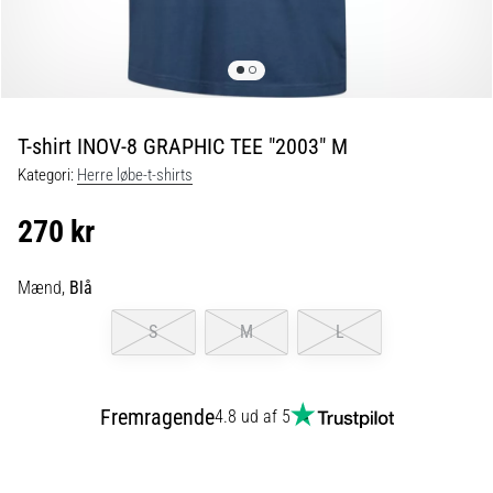
og
efter
løb
Knæsmerter
vil
ramme
T-shirt INOV-8 GRAPHIC TEE "2003" M
enhver
Kategori:
Herre løbe-t-shirts
løber
mindst
270 kr
én
gang
i
Mænd,
Blå
livet,
uanset
S
M
L
om
man
er
Fremragende
4.8 ud af 5
amatør
eller
professionel.