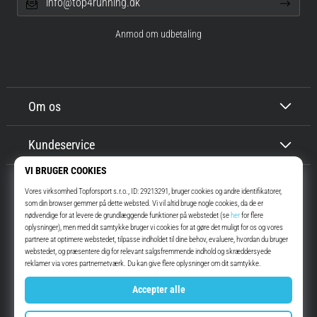
info@top4running.dk
Anmod om udbetaling
Om os
Kundeservice
Top4Running.dk
I mere end 16 år har vi motiveret dig til at gå ud og løbe. Hurtigere. Med
os. Hver dag.
Instagram
YouTube