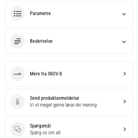
Hvad
er
Parametre
de
mest…
5. 8. 2026
Beskrivelse
•
6 min. Læsning
Plantar
fasciitis:
Mere fra INOV-8
INOV-8
Symptomer,
årsager
og
Send produktanmeldelse
behandling
Send produktanmeldelse
Vi vil meget gerne læse din mening
Oplever
du
skarpe
Spørgsmål
hælsmerter
Spørgsmål
Spørg os om alt
under