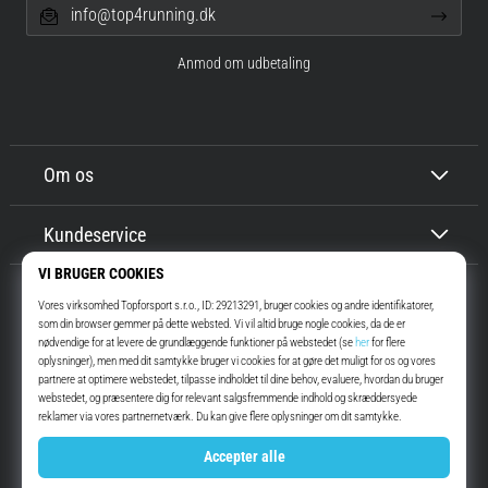
info@top4running.dk
Anmod om udbetaling
Om os
Kundeservice
Top4Running.dk
I mere end 16 år har vi motiveret dig til at gå ud og løbe. Hurtigere. Med
os. Hver dag.
Instagram
YouTube