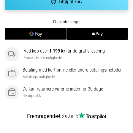
Tilføj til kurv
korrekt,
hvor
bruges
den…
6. 8. 2026
•
Ved køb over
1 199 kr
får du gratis levering
8 min. Læsning
Forsendelsesmuligheder
Løberknæ:
Årsager,
Betaling med kort online eller andre betalingsmetoder
behandling
Betalingsmuligheder
og
Du kan returnere varerne inden for 30 dage
forebyggelse
Returpolitik
Løberknæ,
også
kendt
Fremragende
4.8 ud af 5
som
iliotibialbåndsyndrom
(ITBS),