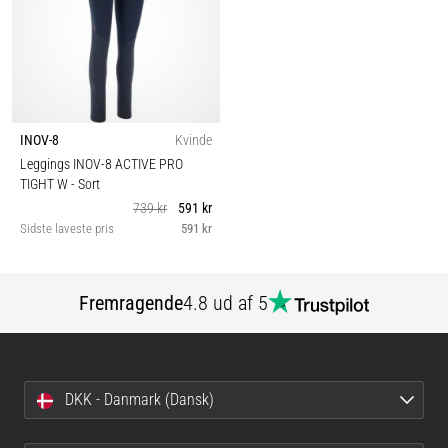
INOV-8
Kvinde
Leggings INOV-8 ACTIVE PRO
TIGHT W
- Sort
739 kr
591 kr
Sidste laveste pris
591 kr
Fremragende
4.8 ud af 5
DKK - Danmark (Dansk)