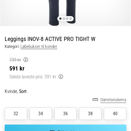
er
de,
og
hvordan
udføres
Leggings INOV-8 ACTIVE PRO TIGHT W
de?
Kategori:
Løbebukser til kvinder
I
praksis
739 kr
tester
591 kr
shuttle
run-
Sidste laveste pris:
591 kr
testen
hurtighed,
Kvinde,
Sort
smidighed
Størrelsesskema
og
retningsskift.
32
34
36
38
40
Hvordan
udføres
den