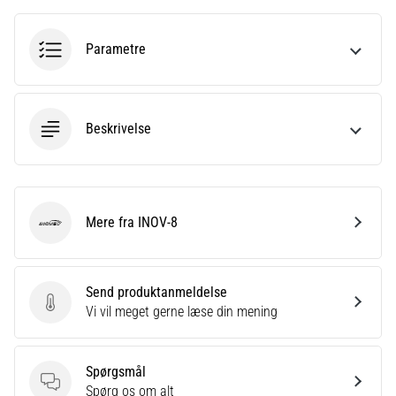
er
et
Parametre
meget
almindeligt
helbredsproblem,
som
Beskrivelse
løbere
oplever.
…
Mere fra INOV-8
INOV-8
Vis
alle
artikler
Send produktanmeldelse
Send produktanmeldelse
Vi vil meget gerne læse din mening
Spørgsmål
Spørgsmål
Spørg os om alt