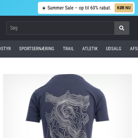
☀️ Summer Sale – op til 60% rabat.
KØB NU
Søg
DSTYR
SPORTSERNÆRING
TRAIL
ATLETIK
UDSALG
AFS