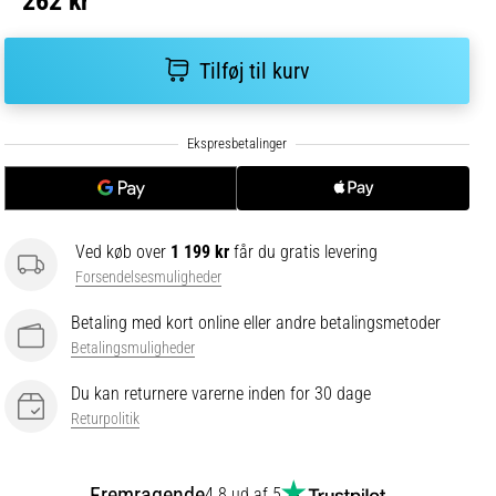
262 kr
Tilføj til kurv
Ved køb over
1 199 kr
får du gratis levering
Forsendelsesmuligheder
Betaling med kort online eller andre betalingsmetoder
Betalingsmuligheder
Du kan returnere varerne inden for 30 dage
Returpolitik
Fremragende
4.8 ud af 5