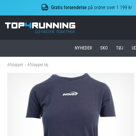
Gratis forsendelse
på ordrer over 1 199 kr
Top4Running.dk
NYHEDER
SKO
TØJ
U
Afslappet
Afslappet tøj