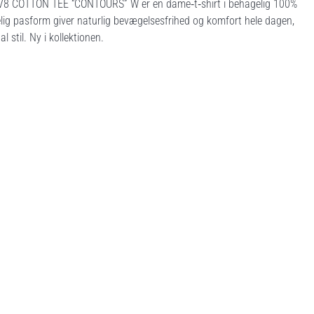
INOV8 COTTON TEE “CONTOURS” W er en dame‑t‑shirt i behagelig 100%
indelig pasform giver naturlig bevægelsesfrihed og komfort hele dagen,
til. Ny i kollektionen.