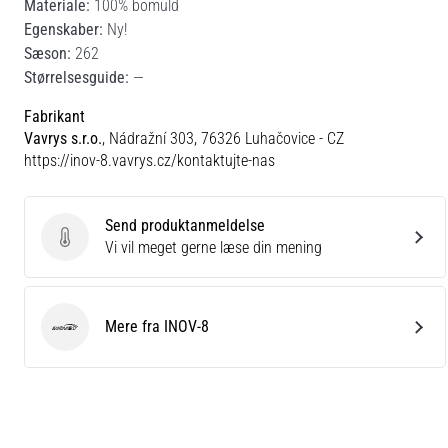
Materiale:
100% bomuld
Egenskaber:
Ny!
Sæson:
262
Størrelsesguide:
—
Fabrikant
Vavrys s.r.o.
, Nádražní 303, 76326 Luhačovice - CZ
https://inov-8.vavrys.cz/kontaktujte-nas
Send produktanmeldelse
Send produktanmeldelse
Vi vil meget gerne læse din mening
Mere fra INOV-8
INOV-8