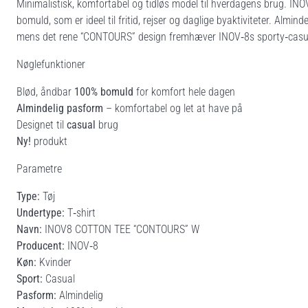
Minimalistisk, komfortabel og tidløs model til hverdagens brug. 
bomuld, som er ideel til fritid, rejser og daglige byaktiviteter. Alm
mens det rene “CONTOURS” design fremhæver INOV‑8s sporty‑casual s
Nøglefunktioner
Blød, åndbar
100% bomuld
for komfort hele dagen
Almindelig pasform
– komfortabel og let at have på
Designet til
casual
brug
Ny!
produkt
Parametre
Type:
Tøj
Undertype:
T‑shirt
Navn:
INOV8 COTTON TEE “CONTOURS” W
Producent:
INOV‑8
Køn:
Kvinder
Sport:
Casual
Pasform:
Almindelig