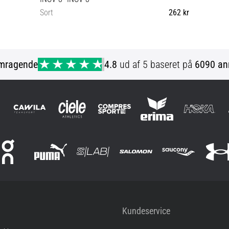
Sort
262 kr
34 36
mragende
4.8
ud af 5 baseret på
6090 an
Kundeservice