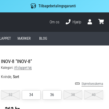
Tilbagebetalingsgaranti
Om os
Hjælp
Bruger
kurv
LAPPET
MÆRKER
BLOG
INOV-8 "INOV-8"
Kategori:
Afslappet tøj
Kvinde,
Sort
Størrelsesskema
32
34
36
38
40