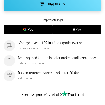
Hvad
Tilføj til kurv
er
de
mest…
5. 8. 2026
•
6 min. Læsning
Ved køb over
1 199 kr
får du gratis levering
Plantar
Forsendelsesmuligheder
fasciitis:
Betaling med kort online eller andre betalingsmetoder
Symptomer,
Betalingsmuligheder
årsager
og
Du kan returnere varerne inden for 30 dage
behandling
Returpolitik
Oplever
du
Fremragende
skarpe
4.8 ud af 5
hælsmerter
under