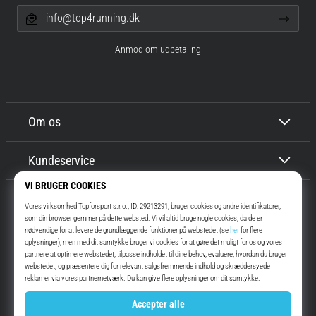
info@top4running.dk
Anmod om udbetaling
Om os
Kundeservice
Top4Running.dk
I mere end 16 år har vi motiveret dig til at gå ud og løbe. Hurtigere. Med
os. Hver dag.
Instagram
YouTube