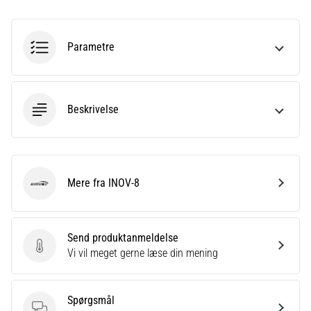
eller
efter
dit
Parametre
løb?
En
af
de
Beskrivelse
hyppigste
årsager
er
plantar
fasciitis.
Mere fra INOV-8
INOV-8
Hvad
skyldes…
Send produktanmeldelse
Send produktanmeldelse
Vi vil meget gerne læse din mening
Vis
alle
artikler
Spørgsmål