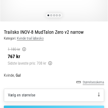
og
efter
løb
Knæsmerter
vil
ramme
Trailsko INOV-8 MudTalon Zero v2 narrow
enhver
Kategori:
Kvinde trail løbesko
løber
mindst
1 180 kr
én
767 kr
gang
i
Sidste laveste pris:
708 kr
livet,
uanset
Kvinde,
Gul
om
Størrelsesskema
man
er
amatør
Vælg en størrelse
eller
professionel.