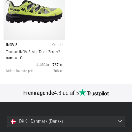
INOV-8
Kvinde
Trailsko INOV-8 MudTalon Zero v2
narrow
- Gul
1 180 kr
767 kr
Sidste laveste pris
708 kr
Fremragende
4.8 ud af 5
DKK - Danmark (Dansk)