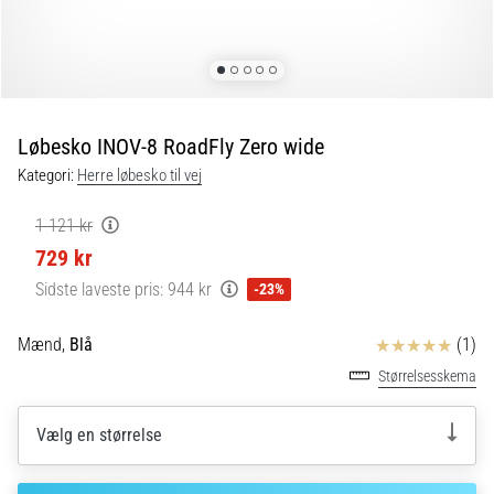
er
de,
og
hvordan
udføres
Løbesko INOV-8 RoadFly Zero wide
de?
Kategori:
Herre løbesko til vej
I
praksis
1 121 kr
tester
729 kr
shuttle
run-
Sidste laveste pris:
944 kr
-23%
testen
hurtighed,
Anmeldelser
Mænd,
Blå
(1)
smidighed
Størrelsesskema
og
retningsskift.
Hvordan
Vælg en størrelse
udføres
den