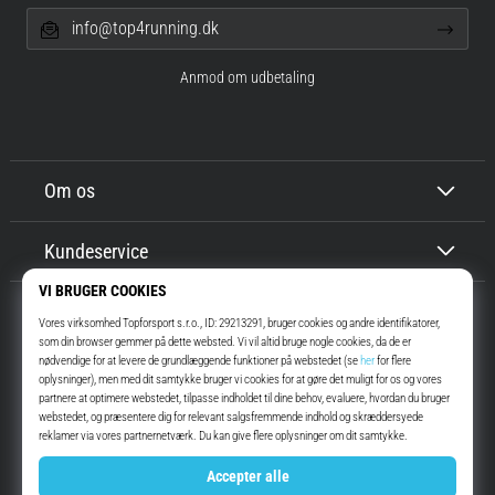
info@top4running.dk
Anmod om udbetaling
Om os
Kundeservice
Top4Running.dk
I mere end 16 år har vi motiveret dig til at gå ud og løbe. Hurtigere. Med
os. Hver dag.
Instagram
YouTube