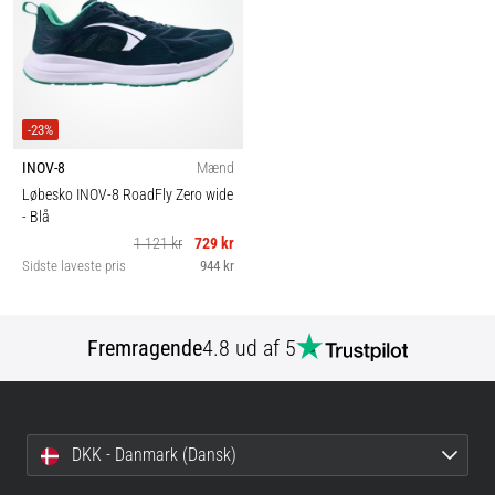
-23%
INOV-8
Mænd
Løbesko INOV-8 RoadFly Zero wide
- Blå
1 121 kr
729 kr
Sidste laveste pris
944 kr
Fremragende
4.8 ud af 5
DKK - Danmark (Dansk)