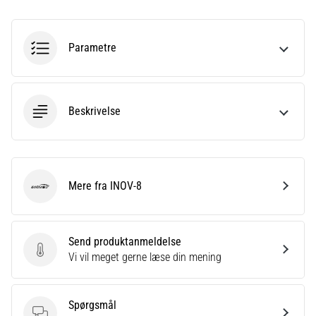
er
et
meget
Parametre
almindeligt
helbredsproblem,
som
løbere
Beskrivelse
oplever.
…
Mere fra INOV-8
Vis
INOV-8
alle
artikler
Send produktanmeldelse
Send produktanmeldelse
Vi vil meget gerne læse din mening
Spørgsmål