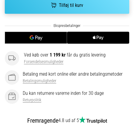
korrekt,
Tilføj til kurv
hvor
bruges
den…
6. 8. 2026
•
8 min. Læsning
Ved køb over
1 199 kr
får du gratis levering
Forsendelsesmuligheder
Løberknæ:
Årsager,
Betaling med kort online eller andre betalingsmetoder
behandling
Betalingsmuligheder
og
forebyggelse
Du kan returnere varerne inden for 30 dage
Returpolitik
Løberknæ,
også
kendt
Fremragende
4.8 ud af 5
som
iliotibialbåndsyndrom
(ITBS),