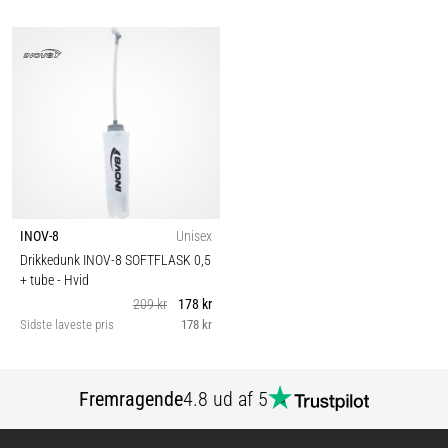
INOV-8
Unisex
Drikkedunk INOV-8 SOFTFLASK 0,5
+ tube
- Hvid
209 kr
178 kr
Sidste laveste pris
178 kr
Fremragende
4.8 ud af 5