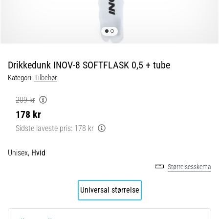
er
de,
og
hvordan
udføres
Drikkedunk INOV-8 SOFTFLASK 0,5 + tube
de?
Kategori:
Tilbehør
I
praksis
209 kr
tester
178 kr
shuttle
run-
Sidste laveste pris:
178 kr
testen
hurtighed,
Unisex,
Hvid
smidighed
Størrelsesskema
og
retningsskift.
Universal størrelse
Hvordan
udføres
den