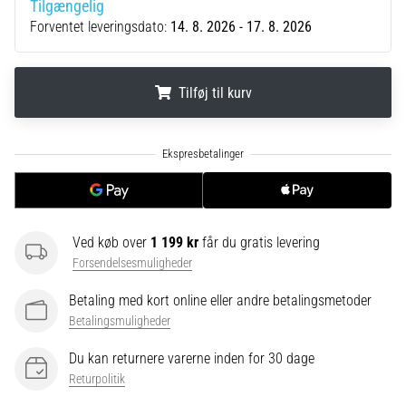
Tilgængelig
korrekt,
Forventet leveringsdato:
14. 8. 2026 - 17. 8. 2026
hvor
bruges
den…
Tilføj til kurv
6. 8. 2026
.
.
.
•
8 min. Læsning
Løberknæ:
Årsager,
behandling
Ved køb over
1 199 kr
får du gratis levering
og
Forsendelsesmuligheder
forebyggelse
Betaling med kort online eller andre betalingsmetoder
Løberknæ,
Betalingsmuligheder
også
kendt
Du kan returnere varerne inden for 30 dage
som
Returpolitik
iliotibialbåndsyndrom
(ITBS),