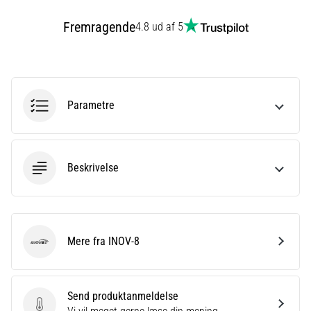
er
Fremragende
4.8 ud af 5
et
meget
almindeligt
helbredsproblem,
som
Parametre
løbere
oplever.
…
Beskrivelse
Vis
alle
artikler
Mere fra INOV-8
INOV-8
Send produktanmeldelse
Send produktanmeldelse