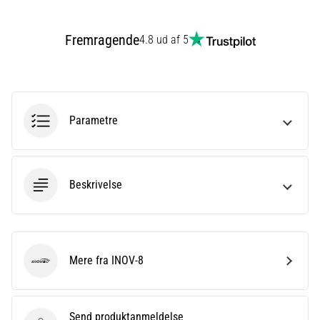
er
et
Fremragende
4.8 ud af 5
meget
almindeligt
helbredsproblem,
som
løbere
Parametre
oplever.
…
Beskrivelse
Vis
alle
artikler
Mere fra INOV-8
INOV-8
Send produktanmeldelse