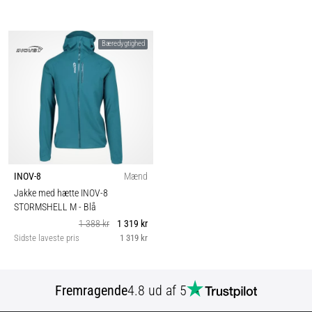
Bæredygtighed
INOV-8
Mænd
Jakke med hætte INOV-8
STORMSHELL M
- Blå
1 388 kr
1 319 kr
Sidste laveste pris
1 319 kr
Fremragende
4.8 ud af 5