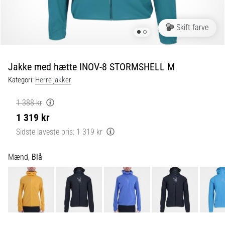
er
de,
Skift farve
og
hvordan
udføres
Jakke med hætte INOV-8 STORMSHELL M
de?
Kategori:
Herre jakker
I
praksis
1 388 kr
tester
1 319 kr
shuttle
run-
Sidste laveste pris:
1 319 kr
testen
hurtighed,
Mænd,
Blå
smidighed
og
retningsskift.
Hvordan
udføres
den