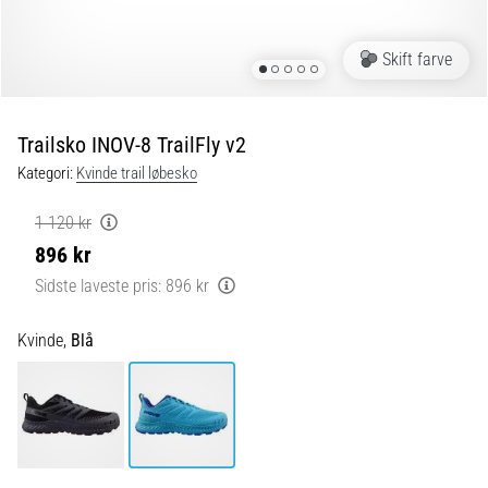
og
efter
løb
Skift farve
Knæsmerter
vil
ramme
Trailsko INOV-8 TrailFly v2
enhver
Kategori:
Kvinde trail løbesko
løber
mindst
1 120 kr
én
896 kr
gang
i
Sidste laveste pris:
896 kr
livet,
uanset
Kvinde,
Blå
om
man
er
amatør
eller
professionel.