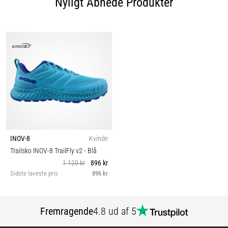
Nyligt Åbnede Produkter
INOV-8
Kvinde
Trailsko INOV-8 TrailFly v2
- Blå
1 120 kr
896 kr
Sidste laveste pris
896 kr
Fremragende
4.8 ud af 5