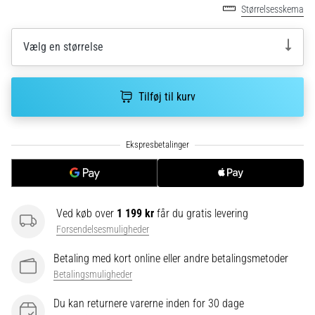
Hvad
Størrelsesskema
er
de
Vælg en størrelse
mest…
5. 8. 2026
Tilføj til kurv
•
6 min. Læsning
Plantar
fasciitis:
Symptomer,
årsager
og
Ved køb over
1 199 kr
får du gratis levering
behandling
Forsendelsesmuligheder
Oplever
Betaling med kort online eller andre betalingsmetoder
du
Betalingsmuligheder
skarpe
hælsmerter
Du kan returnere varerne inden for 30 dage
under