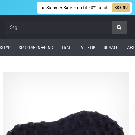
☀️ Summer Sale – op til 60% rabat.
KØB NU
Søg
DSTYR
SPORTSERNÆRING
TRAIL
ATLETIK
UDSALG
AFS