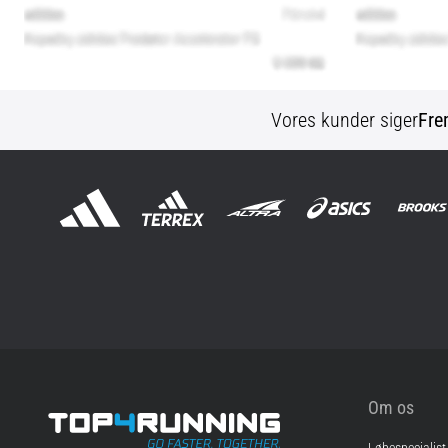
Vores kunder siger
Fre
Om os