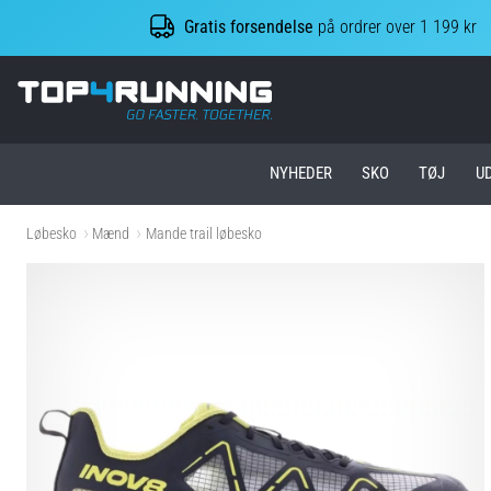
Gratis forsendelse
på ordrer over 1 199 kr
Top4Running.dk
NYHEDER
SKO
TØJ
U
Løbesko
Mænd
Mande trail løbesko