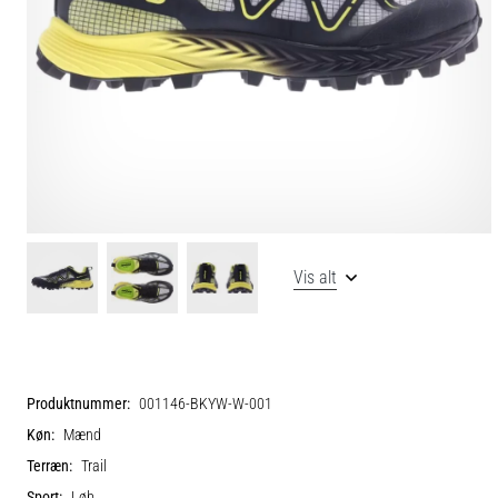
Vis alt
Produktnummer:
001146-BKYW-W-001
Køn:
Mænd
Terræn:
Trail
Sport:
Løb