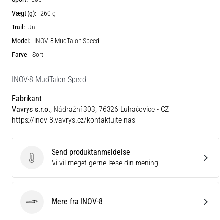
Vægt (g):
260 g
Trail:
Ja
Model:
INOV-8 MudTalon Speed
Farve:
Sort
INOV-8 MudTalon Speed
Fabrikant
Vavrys s.r.o.
, Nádražní 303, 76326 Luhačovice - CZ
https://inov-8.vavrys.cz/kontaktujte-nas
Send produktanmeldelse
Send produktanmeldelse
Vi vil meget gerne læse din mening
Mere fra INOV-8
INOV-8