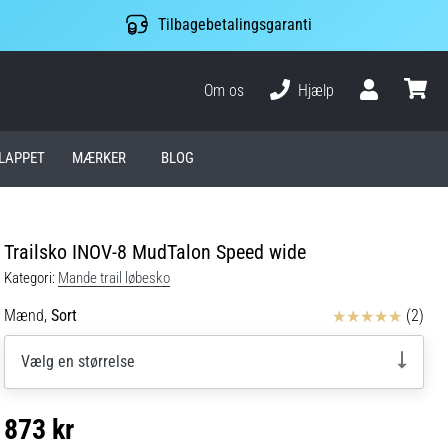
Tilbagebetalingsgaranti
Om os
Hjælp
Bruger
kurv
LAPPET
MÆRKER
BLOG
Trailsko INOV-8 MudTalon Speed wide
Kategori:
Mande trail løbesko
Anmeldelser
Mænd,
Sort
(2)
Vælg en størrelse
873 kr