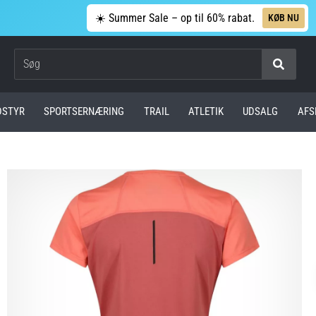
☀️ Summer Sale – op til 60% rabat.
KØB NU
Søg
DSTYR
SPORTSERNÆRING
TRAIL
ATLETIK
UDSALG
AFS