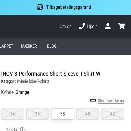
Tilbagebetalingsgaranti
Om os
Hjælp
Bruger
kurv
LAPPET
MÆRKER
BLOG
INOV-8 Performance Short Sleeve T-Shirt W
Kategori:
Kvinde løbe-T-shirts
Kvinde,
Orange
Størrelsesskema
34
36
38
40
42
373 kr