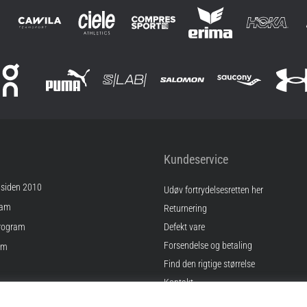
Kundeservice
 siden 2010
Udøv fortrydelsesretten her
ram
Returnering
rogram
Defekt vare
Forsendelse og betaling
am
Find den rigtige størrelse
Kontakt
inger
Ofte stillede spørgsmål
gelser