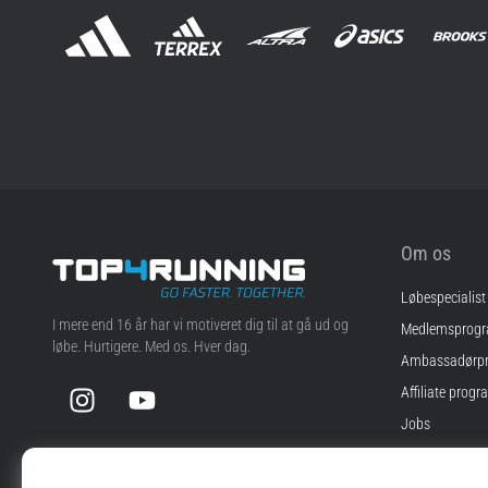
Om os
Løbespecialist
Top4Running.dk
I mere end 16 år har vi motiveret dig til at gå ud og
Medlemsprog
løbe. Hurtigere. Med os. Hver dag.
Ambassadørp
Instagram
YouTube
Affiliate progr
Jobs
Cookie-indstill
Vilkår og betin