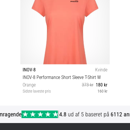
INOV-8
Kvinde
INOV-8 Performance Short Sleeve T-Shirt W
Orange
373 kr
180 kr
Sidste laveste pris
160 kr
38
mragende
4.8
ud af 5 baseret på
6112 an