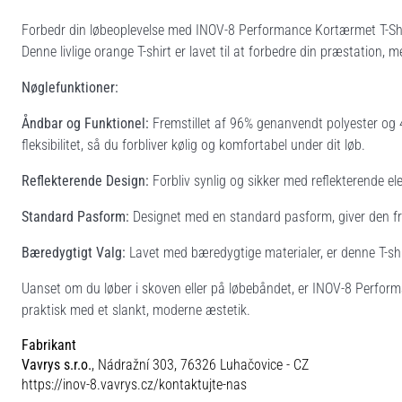
Forbedr din løbeoplevelse med INOV-8 Performance Kortærmet T-Shirt, 
Denne livlige orange T-shirt er lavet til at forbedre din præstation,
Nøglefunktioner:
Åndbar og Funktionel:
Fremstillet af 96% genanvendt polyester og 
fleksibilitet, så du forbliver kølig og komfortabel under dit løb.
Reflekterende Design:
Forbliv synlig og sikker med reflekterende ele
Standard Pasform:
Designet med en standard pasform, giver den fr
Bæredygtigt Valg:
Lavet med bæredygtige materialer, er denne T-shirt 
Uanset om du løber i skoven eller på løbebåndet, er INOV-8 Perform
praktisk med et slankt, moderne æstetik.
Fabrikant
Vavrys s.r.o.
, Nádražní 303, 76326 Luhačovice - CZ
https://inov-8.vavrys.cz/kontaktujte-nas