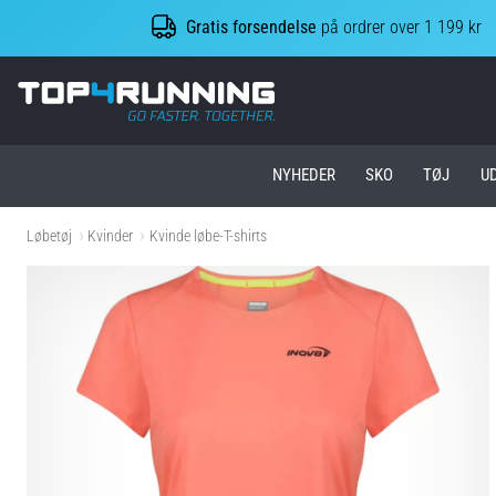
Gratis forsendelse
på ordrer over 1 199 kr
Top4Running.dk
NYHEDER
SKO
TØJ
U
Løbetøj
Kvinder
Kvinde løbe-T-shirts