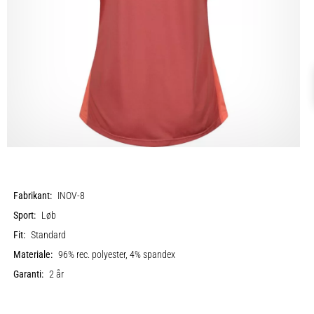
Fabrikant:
INOV-8
Sport:
Løb
Fit:
Standard
Materiale:
96% rec. polyester, 4% spandex
Garanti:
2 år