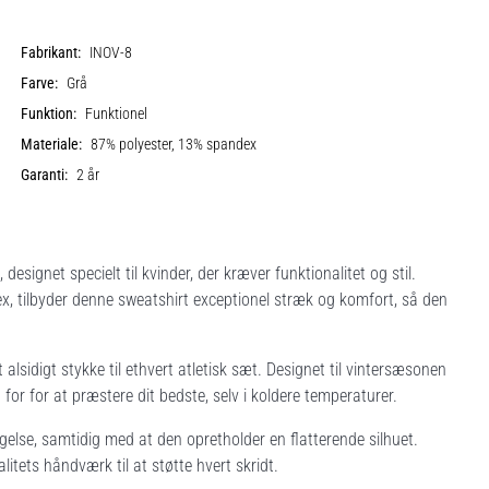
Fabrikant:
INOV-8
Farve:
Grå
Funktion:
Funktionel
Materiale:
87% polyester, 13% spandex
Garanti:
2 år
signet specielt til kvinder, der kræver funktionalitet og stil.
, tilbyder denne sweatshirt exceptionel stræk og komfort, så den
et alsidigt stykke til ethvert atletisk sæt. Designet til vintersæsonen
or for at præstere dit bedste, selv i koldere temperaturer.
lse, samtidig med at den opretholder en flatterende silhuet.
litets håndværk til at støtte hvert skridt.