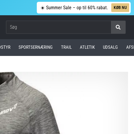
☀️ Summer Sale – op til 60% rabat.
KØB NU
Søg
DSTYR
SPORTSERNÆRING
TRAIL
ATLETIK
UDSALG
AFS