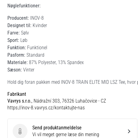
Nøglefunktioner:
Producent:
INOV-8
Designet til:
Kvinder
Farve:
Sølv
Sport:
Løb
Funktion:
Funktionel
Pasform:
Standard
Materiale:
87% Polyester, 13% Spandex
Sæson:
Vinter
Hold dig foran pakken med INOV-8 TRAIN ELITE MID LSZ Tee, hvor p
Fabrikant
Vavrys s.r.o.
, Nádražní 303, 76326 Luhačovice - CZ
https://inov-8.vavrys.cz/kontaktujte-nas
Send produktanmeldelse
Send produktanmeldelse
Vi vil meget gerne læse din mening