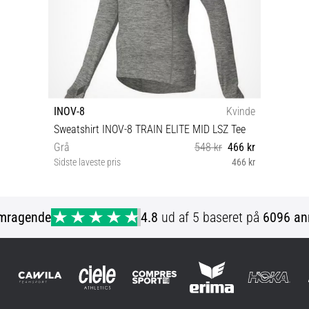
INOV-8
Kvinde
Sweatshirt INOV-8 TRAIN ELITE MID LSZ Tee
Grå
548 kr
466 kr
Sidste laveste pris
466 kr
40
mragende
4.8
ud af 5 baseret på
6096 an