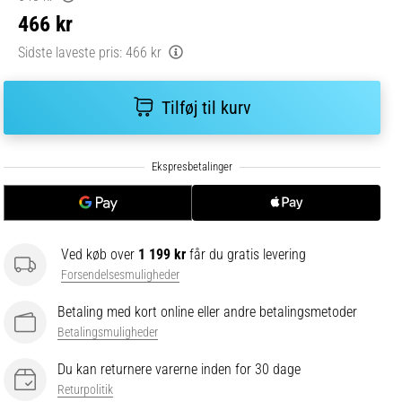
466 kr
Sidste laveste pris:
466 kr
Tilføj til kurv
Ved køb over
1 199 kr
får du gratis levering
Forsendelsesmuligheder
Betaling med kort online eller andre betalingsmetoder
Betalingsmuligheder
Du kan returnere varerne inden for 30 dage
Returpolitik