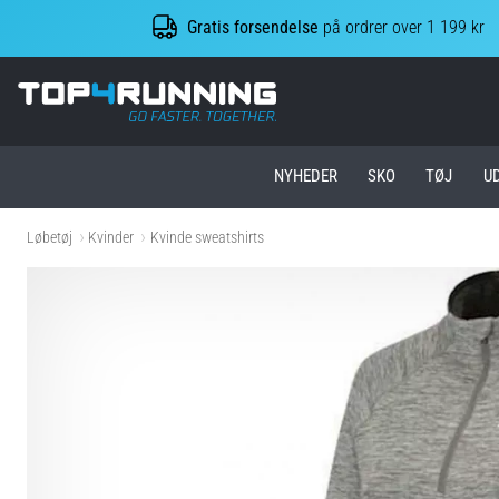
Gratis forsendelse
på ordrer over 1 199 kr
Top4Running.dk
NYHEDER
SKO
TØJ
U
Løbetøj
Kvinder
Kvinde sweatshirts