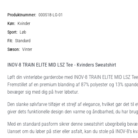
Produktnummer:
000518-LG-01
Køn:
Kvinder
Sport:
Løb
Fit:
Standard
Sæson:
Vinter
INOV-8 TRAIN ELITE MID LSZ Tee - Kvinders Sweatshirt
Løft din vinterløbe garderobe med INOV-8 TRAIN ELITE MID LSZ Tee, de
Fremstillet af en premium blanding af 87% polyester og 13% spandex
bevæger sig med dig på hver løbetur.
Den slanke sølvfarve tilføjer et strejf af elegance, hvilket gør det til 
giver dets funktionelle design den varme og åndbarhed, du har brug f
Med en standard pasform sikrer denne sweatshirt ubegribelig bevæge
Uanset om du løber på stier eller asfalt, kan du stole på INOV-8's kva