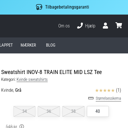
Tilbagebetalingsgaranti
Om os
Hjælp
Bruger
kurv
LAPPET
MÆRKER
BLOG
Sweatshirt INOV-8 TRAIN ELITE MID LSZ Tee
Kategori:
Kvinde sweatshirts
Anmeldelser
Kvinde,
Grå
(1)
Størrelsesskema
34
36
38
40
548 kr