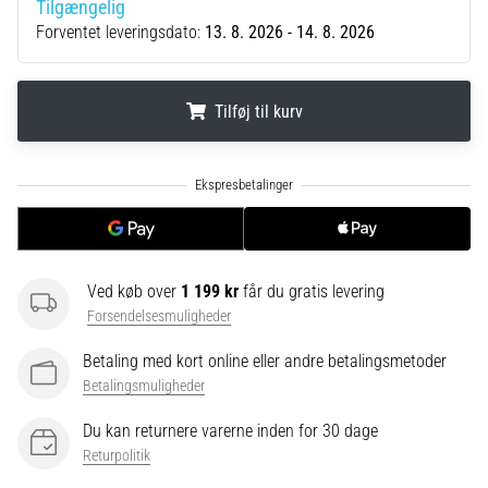
Tilgængelig
korrekt,
Forventet leveringsdato:
13. 8. 2026 - 14. 8. 2026
hvor
bruges
den…
Tilføj til kurv
6. 8. 2026
.
.
.
•
8 min. Læsning
Løberknæ:
Årsager,
behandling
Ved køb over
1 199 kr
får du gratis levering
og
Forsendelsesmuligheder
forebyggelse
Betaling med kort online eller andre betalingsmetoder
Løberknæ,
Betalingsmuligheder
også
kendt
Du kan returnere varerne inden for 30 dage
som
Returpolitik
iliotibialbåndsyndrom
(ITBS),