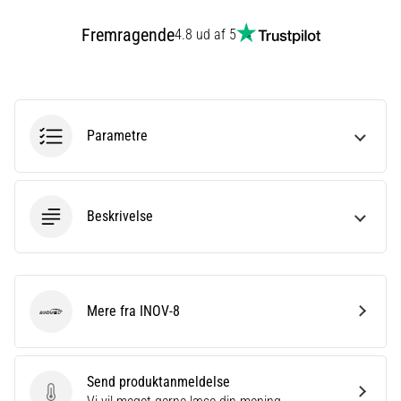
er
Fremragende
4.8 ud af 5
et
meget
almindeligt
helbredsproblem,
som
Parametre
løbere
oplever.
…
Beskrivelse
Vis
alle
artikler
Mere fra INOV-8
INOV-8
Send produktanmeldelse
Send produktanmeldelse