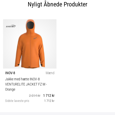
Nyligt Åbnede Produkter
INOV-8
Mænd
Jakke med hætte INOV-8
VENTURELITE JACKET FZ M
-
Orange
2 014 kr
1 712 kr
Sidste laveste pris
1 712 kr