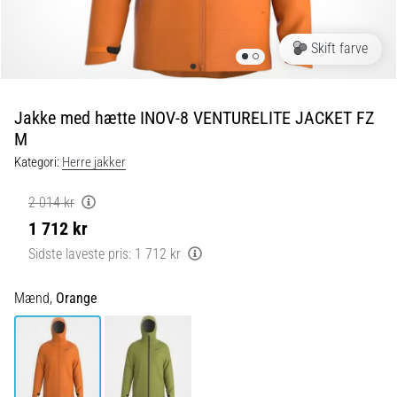
og
efter
løb
Skift farve
Knæsmerter
vil
ramme
Jakke med hætte INOV-8 VENTURELITE JACKET FZ
enhver
M
løber
Kategori:
Herre jakker
mindst
én
2 014 kr
gang
1 712 kr
i
livet,
Sidste laveste pris:
1 712 kr
uanset
om
Mænd,
Orange
man
er
amatør
eller
professionel.