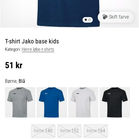
er
de,
Skift farve
og
hvordan
udføres
T-shirt Jako base kids
de?
Kategori:
Herre løbe-t-shirts
I
praksis
51 kr
tester
shuttle
run-
Børne,
Blå
testen
hurtighed,
smidighed
og
retningsskift.
Hvordan
udføres
140
152
164
Børne
Børne
Børne
den