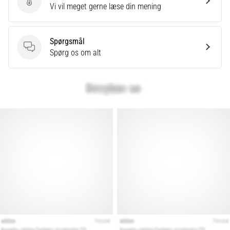
Send produktanmeldelse
Vi vil meget gerne læse din mening
er
et
meget
Spørgsmål
almindeligt
Spørgsmål
Spørg os om alt
helbredsproblem,
som
løbere
oplever.
…
Vis
alle
artikler