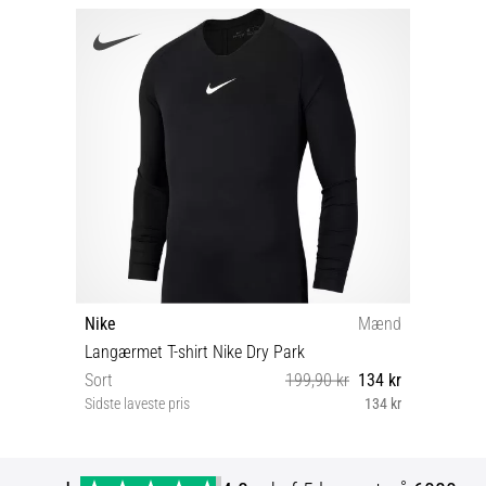
Nike
Mænd
Langærmet T-shirt Nike Dry Park
Sort
199,90 kr
134 kr
Sidste laveste pris
134 kr
L S M XL XXL