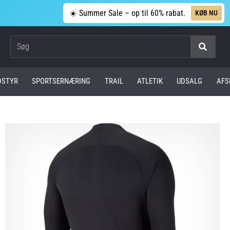
☀️ Summer Sale – op til 60% rabat.
KØB NU
Søg
DSTYR
SPORTSERNÆRING
TRAIL
ATLETIK
UDSALG
AFS