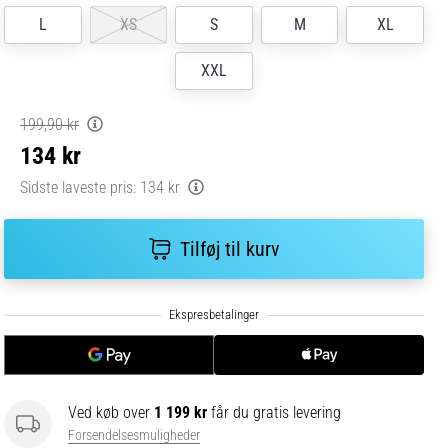
L
XS
S
M
XL
XXL
199,90 kr
134 kr
Sidste laveste pris:
134 kr
Tilføj til kurv
Ved køb over
1 199 kr
får du gratis levering
Forsendelsesmuligheder