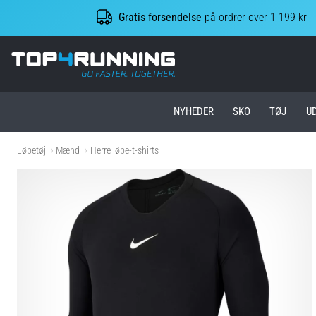
Gratis forsendelse
på ordrer over 1 199 kr
Top4Running.dk
NYHEDER
SKO
TØJ
U
Løbetøj
Mænd
Herre løbe-t-shirts