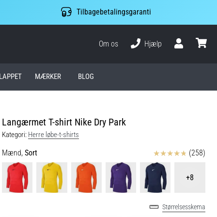
Tilbagebetalingsgaranti
Om os
Hjælp
Bruger
kurv
LAPPET
MÆRKER
BLOG
Langærmet T-shirt Nike Dry Park
Kategori:
Herre løbe-t-shirts
Anmeldelser
Mænd,
Sort
(258)
+8
Størrelsesskema