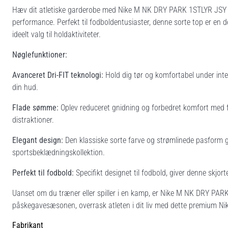
Hæv dit atletiske garderobe med Nike M NK DRY PARK 1STLYR JSY LS
performance. Perfekt til fodboldentusiaster, denne sorte top er en d
ideelt valg til holdaktiviteter.
Nøglefunktioner:
Avanceret Dri-FIT teknologi:
Hold dig tør og komfortabel under inte
din hud.
Flade sømme:
Oplev reduceret gnidning og forbedret komfort med fl
distraktioner.
Elegant design:
Den klassiske sorte farve og strømlinede pasform gø
sportsbeklædningskollektion.
Perfekt til fodbold:
Specifikt designet til fodbold, giver denne skjo
Uanset om du træner eller spiller i en kamp, er Nike M NK DRY PARK
påskegavesæsonen, overrask atleten i dit liv med dette premium Nik
Fabrikant