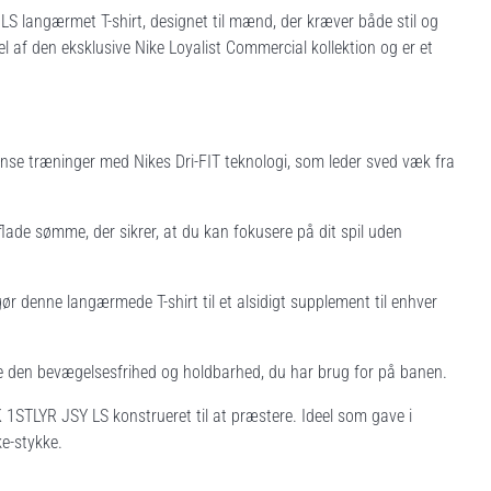
 langærmet T-shirt, designet til mænd, der kræver både stil og
el af den eksklusive Nike Loyalist Commercial kollektion og er et
nse træninger med Nikes Dri-FIT teknologi, som leder sved væk fra
ade sømme, der sikrer, at du kan fokusere på dit spil uden
r denne langærmede T-shirt til et alsidigt supplement til enhver
rte den bevægelsesfrihed og holdbarhed, du har brug for på banen.
 1STLYR JSY LS konstrueret til at præstere. Ideel som gave i
e-stykke.