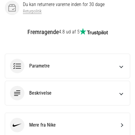
Du kan returnere varerne inden for 30 dage
er
Returpolitik
et
meget
almindeligt
Fremragende
4.8 ud af 5
helbredsproblem,
som
løbere
oplever.
…
Parametre
Vis
alle
Beskrivelse
artikler
Mere fra Nike
Nike