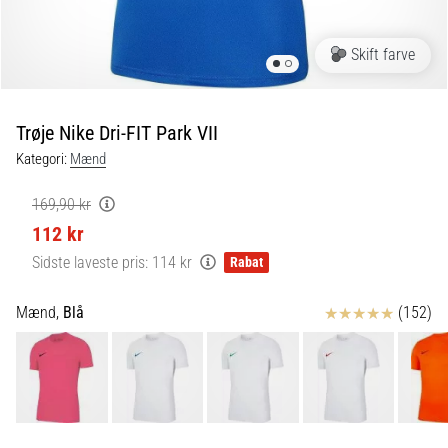
er
de,
Skift farve
og
hvordan
udføres
Trøje Nike Dri-FIT Park VII
de?
Kategori:
Mænd
I
praksis
169,90 kr
tester
112 kr
shuttle
run-
Sidste laveste pris:
114 kr
Rabat
testen
hurtighed,
Anmeldelser
Mænd,
Blå
(152)
smidighed
og
retningsskift.
Hvordan
udføres
den