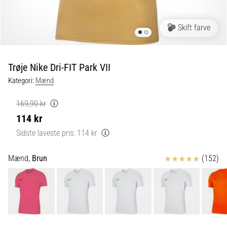
er
de,
Skift farve
og
hvordan
udføres
Trøje Nike Dri-FIT Park VII
de?
Kategori:
Mænd
I
praksis
169,90 kr
tester
114 kr
shuttle
run-
Sidste laveste pris:
114 kr
testen
hurtighed,
Anmeldelser
Mænd,
Brun
(152)
smidighed
og
retningsskift.
Hvordan
udføres
den