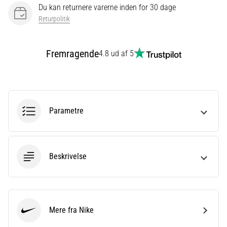
Du kan returnere varerne inden for 30 dage
er
Returpolitik
et
meget
almindeligt
Fremragende
4.8 ud af 5
helbredsproblem,
som
løbere
oplever.
…
Parametre
Vis
alle
Beskrivelse
artikler
Mere fra Nike
Nike