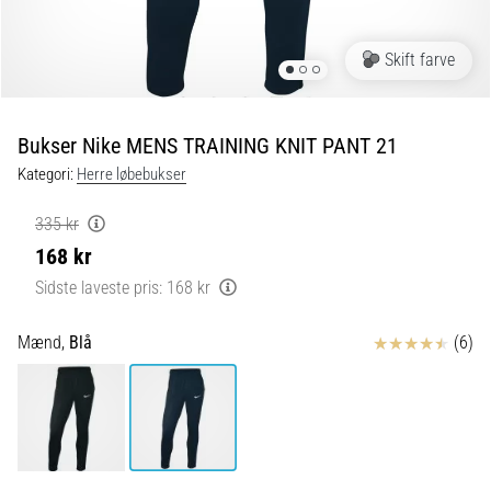
og
efter
løb
Skift farve
Knæsmerter
vil
ramme
Bukser Nike MENS TRAINING KNIT PANT 21
enhver
Kategori:
Herre løbebukser
løber
mindst
335 kr
én
168 kr
gang
i
Sidste laveste pris:
168 kr
livet,
uanset
Anmeldelser
Mænd,
Blå
(6)
om
man
er
amatør
eller
professionel.