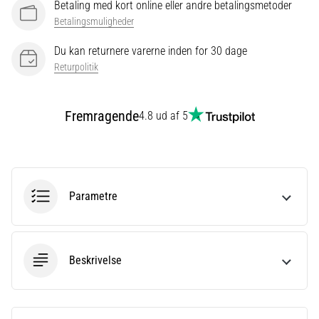
Betaling med kort online eller andre betalingsmetoder
eller
Betalingsmuligheder
efter
dit
Du kan returnere varerne inden for 30 dage
løb?
Returpolitik
En
af
de
Fremragende
4.8 ud af 5
hyppigste
årsager
er
plantar
fasciitis.
Parametre
Hvad
skyldes…
Beskrivelse
Vis
alle
artikler