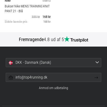
Nike
Mænd
Bukser Nike MENS TRAINING KNIT
PANT 21
- Blå
335 kr
168 kr
Sidste laveste pris
168 kr
Fremragende
4.8 ud af 5
DKK - Danmark (Dansk)
info@top4running.dk
Anmod om udbetaling