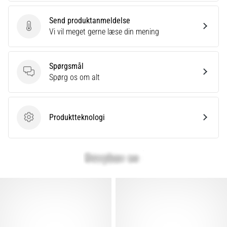
eller
Send produktanmeldelse
efter
Send produktanmeldelse
Vi vil meget gerne læse din mening
dit
løb?
En
af
Spørgsmål
de
Spørgsmål
Spørg os om alt
hyppigste
årsager
er
Produktteknologi
plantar
Produktteknologi
fasciitis.
Hvad
skyldes…
Vis
alle
artikler