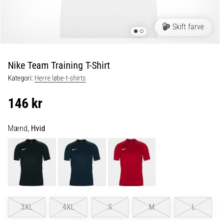
og
efter
løb
Skift farve
Knæsmerter
vil
ramme
Nike Team Training T-Shirt
enhver
Kategori:
Herre løbe-t-shirts
løber
mindst
146 kr
én
gang
i
Mænd,
Hvid
livet,
uanset
om
man
er
amatør
eller
3XL
4XL
S
M
L
professionel.