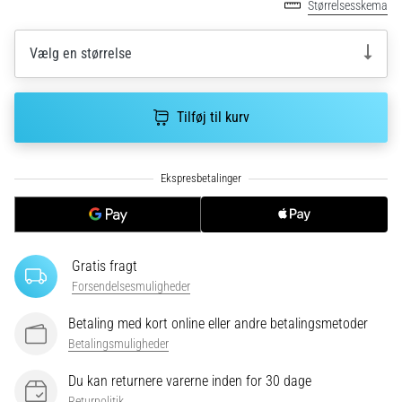
Størrelsesskema
korrekt,
hvor
bruges
Vælg en størrelse
den…
Tilføj til kurv
6. 8. 2026
•
8 min. Læsning
Løberknæ:
Årsager,
behandling
og
Gratis fragt
forebyggelse
Forsendelsesmuligheder
Løberknæ,
også
Betaling med kort online eller andre betalingsmetoder
kendt
Betalingsmuligheder
som
iliotibialbåndsyndrom
Du kan returnere varerne inden for 30 dage
(ITBS),
Returpolitik