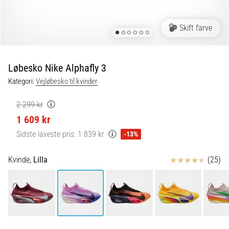
er
de,
Skift farve
og
hvordan
udføres
Løbesko Nike Alphafly 3
de?
Kategori:
Vejløbesko til kvinder
I
praksis
2 299 kr
tester
1 609 kr
shuttle
run-
Sidste laveste pris:
1 839 kr
-13%
testen
hurtighed,
Anmeldelser
Kvinde,
Lilla
(25)
smidighed
og
retningsskift.
Hvordan
udføres
den