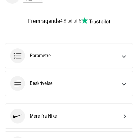
er
et
meget
Fremragende
4.8 ud af 5
almindeligt
helbredsproblem,
som
løbere
oplever.
Parametre
…
Vis
Beskrivelse
alle
artikler
Mere fra Nike
Nike