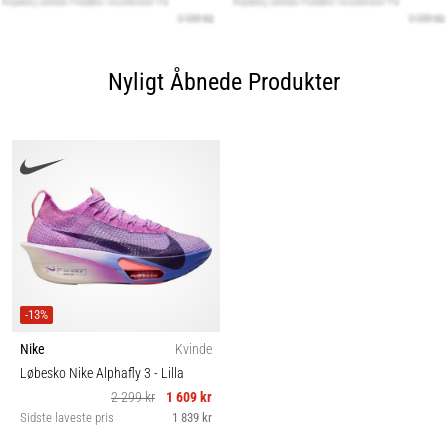
Nyligt Åbnede Produkter
-13%
Nike
Kvinde
Løbesko Nike Alphafly 3
- Lilla
2 299 kr
1 609 kr
Sidste laveste pris
1 839 kr