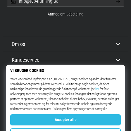
info@top4running.dk
Anmod om udbetaling
Om os
Kundeservice
Top4Running.dk
I mere end 16 år har vi motiveret dig til at gå ud og løbe. Hurtigere. Med
os. Hver dag.
Instagram
YouTube