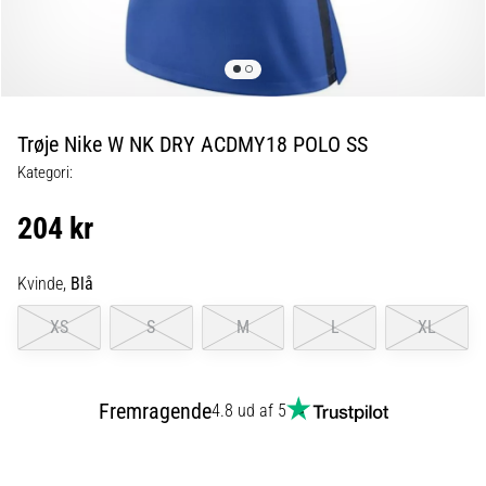
er
de,
og
hvordan
udføres
Trøje Nike W NK DRY ACDMY18 POLO SS
de?
Kategori:
I
praksis
204 kr
tester
shuttle
run-
Kvinde,
Blå
testen
XS
S
M
L
XL
hurtighed,
smidighed
og
retningsskift.
Fremragende
4.8 ud af 5
Hvordan
udføres
den