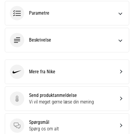
korrekt,
hvor
Parametre
bruges
den…
Beskrivelse
6. 8. 2026
•
8 min. Læsning
Løberknæ:
Årsager,
Mere fra Nike
Nike
behandling
og
forebyggelse
Send produktanmeldelse
Løberknæ,
Send produktanmeldelse
Vi vil meget gerne læse din mening
også
kendt
som
Spørgsmål
iliotibialbåndsyndrom
Spørgsmål
Spørg os om alt
(ITBS),