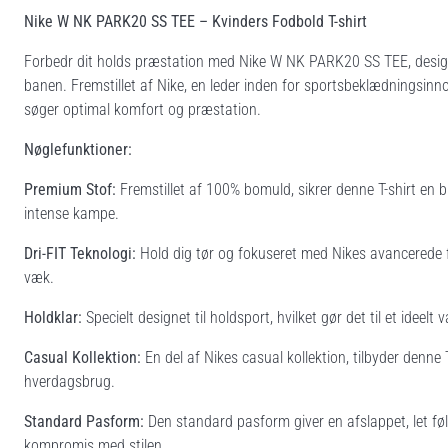
Nike W NK PARK20 SS TEE – Kvinders Fodbold T-shirt
Forbedr dit holds præstation med Nike W NK PARK20 SS TEE, designet sp
banen. Fremstillet af Nike, en leder inden for sportsbeklædningsinnov
søger optimal komfort og præstation.
Nøglefunktioner:
Premium Stof:
Fremstillet af 100% bomuld, sikrer denne T-shirt en
intense kampe.
Dri-FIT Teknologi:
Hold dig tør og fokuseret med Nikes avancerede fu
væk.
Holdklar:
Specielt designet til holdsport, hvilket gør det til et ideel
Casual Kollektion:
En del af Nikes casual kollektion, tilbyder denne T-
hverdagsbrug.
Standard Pasform:
Den standard pasform giver en afslappet, let føl
kompromis med stilen.