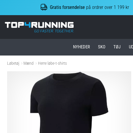
Gratis forsendelse
på ordrer over 1 199 kr
Top4Running.dk
NYHEDER
SKO
TØJ
U
Løbetøj
Mænd
Herre løbe-t-shirts