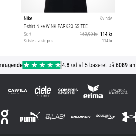
Nike
Kvinde
T-shirt Nike W NK PARK20 SS TEE
Sort
169,90 kr
114 kr
Sidste laveste pris
114 kr
XS L
mragende
4.8
ud af 5 baseret på
6089 an