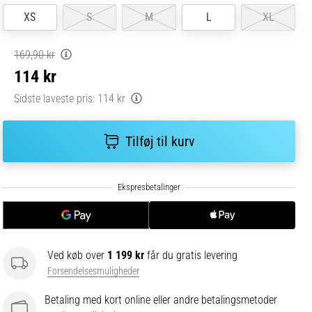
XS
S
M
L
XL
169,90 kr
114 kr
Sidste laveste pris:
114 kr
Tilføj til kurv
Ved køb over
1 199 kr
får du gratis levering
Forsendelsesmuligheder
Betaling med kort online eller andre betalingsmetoder