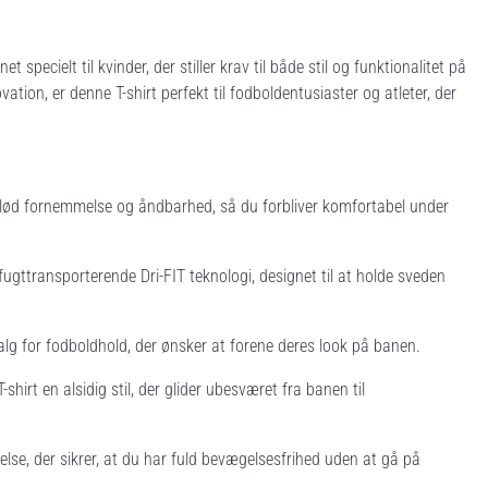
ecielt til kvinder, der stiller krav til både stil og funktionalitet på
ation, er denne T-shirt perfekt til fodboldentusiaster og atleter, der
 blød fornemmelse og åndbarhed, så du forbliver komfortabel under
gttransporterende Dri-FIT teknologi, designet til at holde sveden
t valg for fodboldhold, der ønsker at forene deres look på banen.
shirt en alsidig stil, der glider ubesværet fra banen til
else, der sikrer, at du har fuld bevægelsesfrihed uden at gå på