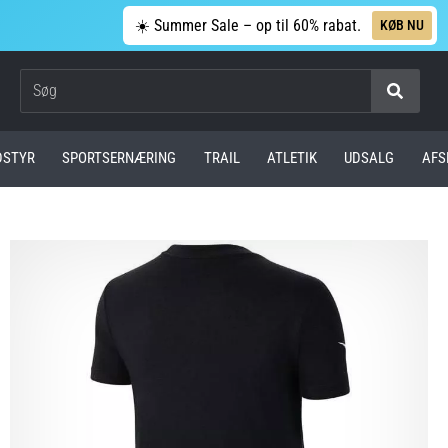
☀️ Summer Sale – op til 60% rabat.
KØB NU
Søg
DSTYR
SPORTSERNÆRING
TRAIL
ATLETIK
UDSALG
AFS