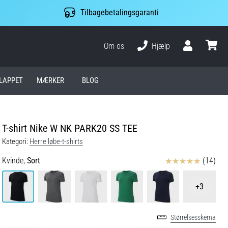
Tilbagebetalingsgaranti
Om os
Hjælp
Bruger
kurv
LAPPET
MÆRKER
BLOG
T-shirt Nike W NK PARK20 SS TEE
Kategori:
Herre løbe-t-shirts
Anmeldelser
Kvinde,
Sort
(14)
+3
Størrelsesskema