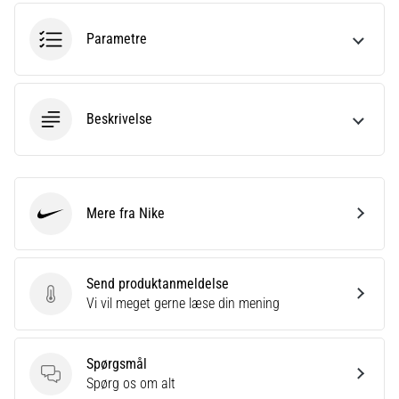
8 min. Læsning
Parametre
Løbesko
med
ekstra
støddæmpning
Beskrivelse
Hvilke
er
de
ABSOLUTTETOP-
modeller
Mere fra Nike
Nike
inden
for
løbesko
Send produktanmeldelse
med
Send produktanmeldelse
Vi vil meget gerne læse din mening
ekstra
støddæmpning?
Oplev
Spørgsmål
sko
Spørgsmål
Spørg os om alt
med