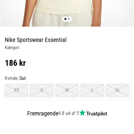
forebyggelse
Løberknæ,
også
kendt
som
Nike Sportswear Essential
iliotibialbåndsyndrom
Kategori:
(ITBS),
er
186 kr
et
meget
almindeligt
Kvinde,
Gul
helbredsproblem,
som
XS
S
M
L
XL
løbere
oplever.
…
Fremragende
4.8 ud af 5
6. 8. 2026
•