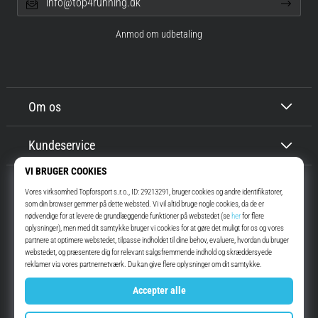
info@top4running.dk
Anmod om udbetaling
Om os
Kundeservice
Top4Running.dk
I mere end 16 år har vi motiveret dig til at gå ud og løbe. Hurtigere. Med
os. Hver dag.
Instagram
YouTube