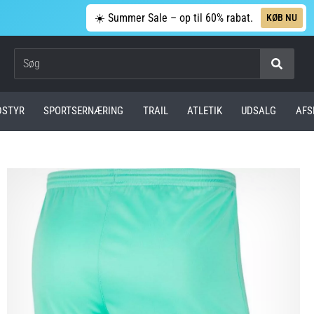
☀️ Summer Sale – op til 60% rabat.
KØB NU
Søg
DSTYR
SPORTSERNÆRING
TRAIL
ATLETIK
UDSALG
AFS