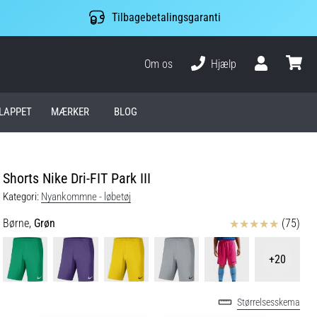
Tilbagebetalingsgaranti
Om os
Hjælp
Bruger
kurv
LAPPET
MÆRKER
BLOG
Shorts Nike Dri-FIT Park III
Kategori:
Nyankommne - løbetøj
Anmeldelser
Børne,
Grøn
(75)
+20
Størrelsesskema