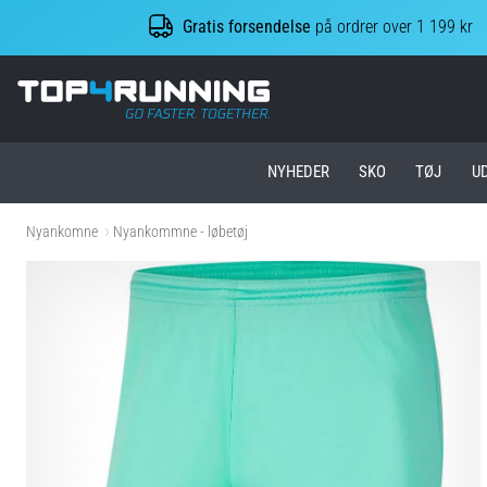
Gratis forsendelse
på ordrer over 1 199 kr
Top4Running.dk
NYHEDER
SKO
TØJ
U
Nyankomne
Nyankommne - løbetøj