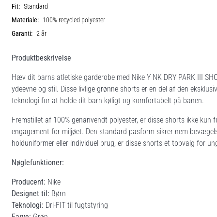
Fit:
Standard
Materiale:
100% recycled polyester
Garanti:
2 år
Produktbeskrivelse
Hæv dit barns atletiske garderobe med Nike Y NK DRY PARK III SHOR
ydeevne og stil. Disse livlige grønne shorts er en del af den eksklus
teknologi for at holde dit barn køligt og komfortabelt på banen.
Fremstillet af 100% genanvendt polyester, er disse shorts ikke kun f
engagement for miljøet. Den standard pasform sikrer nem bevægelse, h
holduniformer eller individuel brug, er disse shorts et topvalg for ung
Nøglefunktioner:
Producent:
Nike
Designet til:
Børn
Teknologi:
Dri-FIT til fugtstyring
Farve:
Grøn