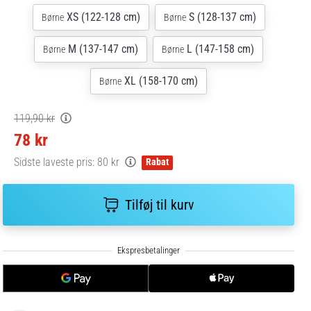
XS (122-128 cm)
S (128-137 cm)
Børne
Børne
M (137-147 cm)
L (147-158 cm)
Børne
Børne
XL (158-170 cm)
Børne
119,90 kr
78 kr
Sidste laveste pris:
80 kr
Rabat
Tilføj til kurv