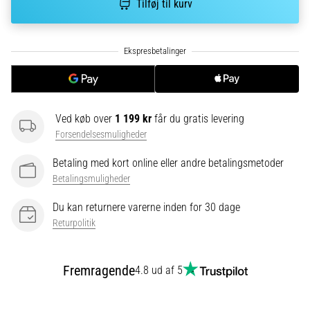
Tilføj til kurv
5. 8. 2026
•
8 min. Læsning
De
mest
almindelige
årsager
Ved køb over
1 199 kr
får du gratis levering
til
Forsendelsesmuligheder
knæsmerter
under
Betaling med kort online eller andre betalingsmetoder
og
Betalingsmuligheder
efter
Du kan returnere varerne inden for 30 dage
løb
Returpolitik
Knæsmerter
vil
ramme
Fremragende
4.8 ud af 5
enhver
løber
mindst