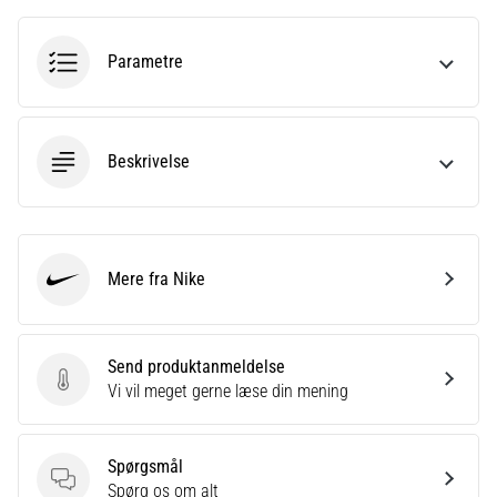
én
gang
Parametre
i
livet,
uanset
om
Beskrivelse
man
er
amatør
eller
professionel.
Mere fra Nike
Hvad
Nike
er
de
mest…
Send produktanmeldelse
Send produktanmeldelse
Vi vil meget gerne læse din mening
Vis
alle
Spørgsmål
Spørgsmål
Spørg os om alt
artikler