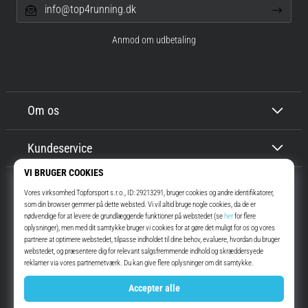
info@top4running.dk
Anmod om udbetaling
Om os
Kundeservice
Top4Running.dk
I mere end 16 år har vi motiveret dig til at gå ud og løbe. Hurtigere. Med
os. Hver dag.
Instagram
YouTube