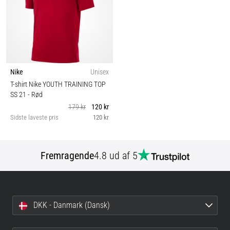
Nike
Unisex
T-shirt Nike YOUTH TRAINING TOP
SS 21
- Rød
179 kr
120 kr
Sidste laveste pris
120 kr
Fremragende
4.8 ud af 5
DKK - Danmark (Dansk)