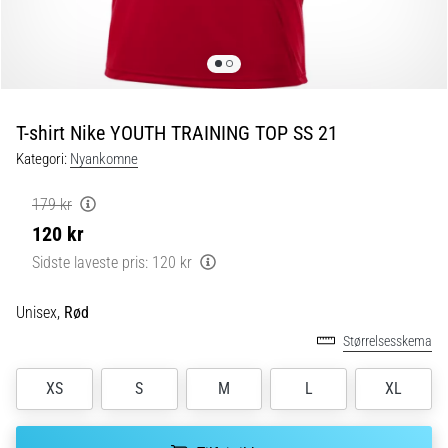
Hvilke
er
de
ABSOLUTTETOP-
modeller
T-shirt Nike YOUTH TRAINING TOP SS 21
inden
Kategori:
Nyankomne
for
løbesko
med
179 kr
ekstra
120 kr
støddæmpning?
Sidste laveste pris:
120 kr
Oplev
sko
Unisex,
Rød
med
maksimal
Størrelsesskema
komfort
til
XS
S
M
L
XL
både…