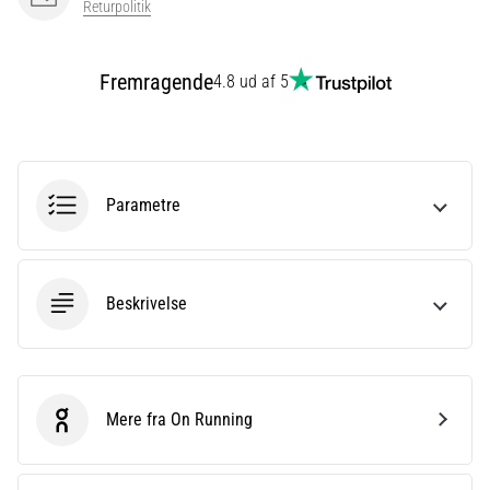
Returpolitik
er
et
meget
Fremragende
4.8 ud af 5
almindeligt
helbredsproblem,
som
løbere
oplever.
Parametre
…
Vis
Beskrivelse
alle
artikler
Mere fra On Running
On Running