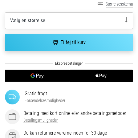
korrekt,
Størrelsesskema
hvor
bruges
Vælg en størrelse
den…
6. 8. 2026
Tilføj til kurv
•
8 min. Læsning
Løberknæ:
Årsager,
behandling
og
Gratis fragt
forebyggelse
Forsendelsesmuligheder
Løberknæ,
også
Betaling med kort online eller andre betalingsmetoder
kendt
Betalingsmuligheder
som
iliotibialbåndsyndrom
Du kan returnere varerne inden for 30 dage
(ITBS),