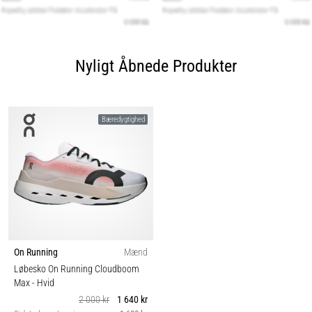
Nyligt Åbnede Produkter
Bæredygtighed
On Running
Mænd
Løbesko On Running Cloudboom
Max
- Hvid
2 000 kr
1 640 kr