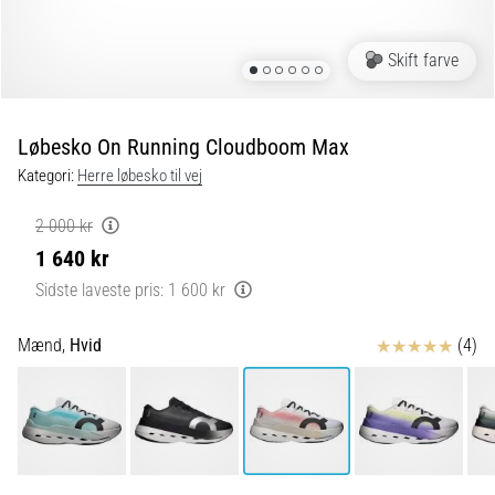
er
de,
Skift farve
og
hvordan
udføres
Løbesko On Running Cloudboom Max
de?
Kategori:
Herre løbesko til vej
I
praksis
2 000 kr
tester
1 640 kr
shuttle
run-
Sidste laveste pris:
1 600 kr
testen
hurtighed,
Anmeldelser
Mænd,
Hvid
(4)
smidighed
og
retningsskift.
Hvordan
udføres
den