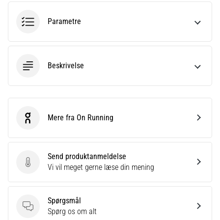
korrekt,
hvor
Parametre
bruges
den…
Beskrivelse
6. 8. 2026
•
8 min. Læsning
Løberknæ:
Årsager,
Mere fra On Running
On Running
behandling
og
forebyggelse
Send produktanmeldelse
Løberknæ,
Send produktanmeldelse
Vi vil meget gerne læse din mening
også
kendt
som
Spørgsmål
iliotibialbåndsyndrom
Spørgsmål
Spørg os om alt
(ITBS),