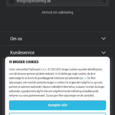
info@top4running.dk
Anmod om udbetaling
Om os
Kundeservice
Top4Running.dk
I mere end 16 år har vi motiveret dig til at gå ud og løbe. Hurtigere. Med
os. Hver dag.
Instagram
YouTube