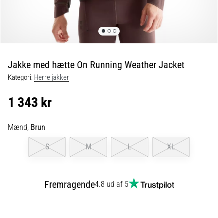
er
de,
og
hvordan
udføres
Jakke med hætte On Running Weather Jacket
de?
Kategori:
Herre jakker
I
praksis
1 343 kr
tester
shuttle
run-
Mænd,
Brun
testen
S
M
L
XL
hurtighed,
smidighed
og
retningsskift.
Fremragende
4.8 ud af 5
Hvordan
udføres
den