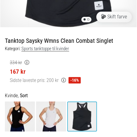
og
efter
løb
Skift farve
Knæsmerter
vil
ramme
Tanktop Saysky Wmns Clean Combat Singlet
enhver
Kategori:
Sports tanktoppe til kvinder
løber
mindst
334 kr
én
167 kr
gang
i
Sidste laveste pris:
200 kr
-16%
livet,
uanset
Kvinde,
Sort
om
man
er
amatør
eller
professionel.