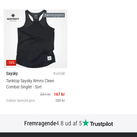
Bæredygtighed
-16%
Saysky
Kvinde
Tanktop Saysky Wmns Clean
Combat Singlet
- Sort
334 kr
167 kr
Sidste laveste pris
200 kr
Fremragende
4.8 ud af 5