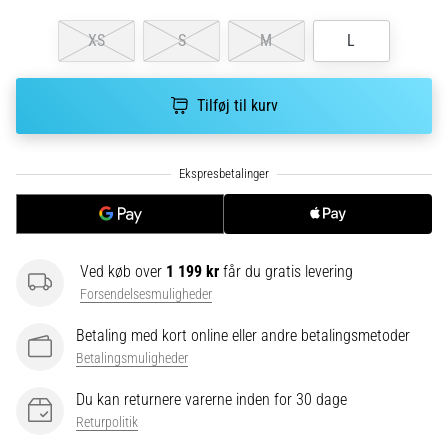
Hvad
er
XS
S
M
L
de
mest…
Tilføj til kurv
5. 8. 2026
•
6 min. Læsning
Plantar
fasciitis:
Symptomer,
Ved køb over
1 199 kr
får du gratis levering
årsager
Forsendelsesmuligheder
og
behandling
Betaling med kort online eller andre betalingsmetoder
Oplever
Betalingsmuligheder
du
Du kan returnere varerne inden for 30 dage
skarpe
hælsmerter
Returpolitik
under