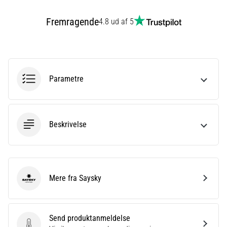
eller
Fremragende
efter
4.8 ud af 5
dit
løb?
En
af
de
Parametre
hyppigste
årsager
er
plantar
Beskrivelse
fasciitis.
Hvad
skyldes…
Mere fra Saysky
Saysky
Vis
alle
artikler
Send produktanmeldelse