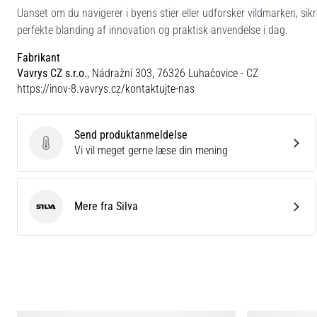
Uanset om du navigerer i byens stier eller udforsker vildmarken, sikre
perfekte blanding af innovation og praktisk anvendelse i dag.
Fabrikant
Vavrys CZ s.r.o.
, Nádražní 303, 76326 Luhačovice - CZ
https://inov-8.vavrys.cz/kontaktujte-nas
Send produktanmeldelse
Send produktanmeldelse
Vi vil meget gerne læse din mening
Mere fra Silva
Silva