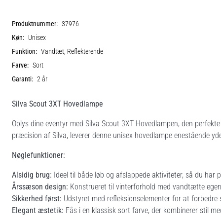
Produktnummer:
37976
Køn:
Unisex
Funktion:
Vandtæt, Reflekterende
Farve:
Sort
Garanti:
2 år
Silva Scout 3XT Hovedlampe
Oplys dine eventyr med Silva Scout 3XT Hovedlampen, den perfekte 
præcision af Silva, leverer denne unisex hovedlampe enestående yde
Nøglefunktioner:
Alsidig brug:
Ideel til både løb og afslappede aktiviteter, så du har p
Årssæson design:
Konstrueret til vinterforhold med vandtætte egen
Sikkerhed først:
Udstyret med refleksionselementer for at forbedre syn
Elegant æstetik:
Fås i en klassisk sort farve, der kombinerer stil me