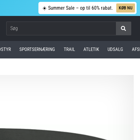
☀️ Summer Sale – op til 60% rabat.
KØB NU
Søg
DSTYR
SPORTSERNÆRING
TRAIL
ATLETIK
UDSALG
AFS