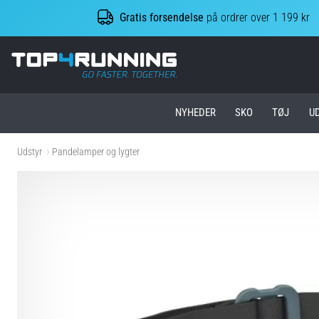
Gratis forsendelse
på ordrer over 1 199 kr
Top4Running.dk
NYHEDER
SKO
TØJ
U
Udstyr
Pandelamper og lygter