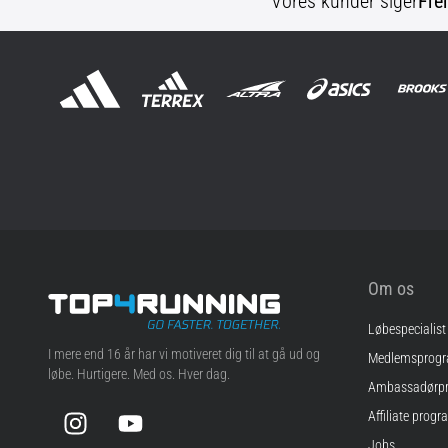
Vores kunder siger
Fre
Om os
Løbespecialist
Top4Running.dk
I mere end 16 år har vi motiveret dig til at gå ud og
Medlemsprog
løbe. Hurtigere. Med os. Hver dag.
Ambassadørp
Instagram
YouTube
Affiliate progr
Jobs