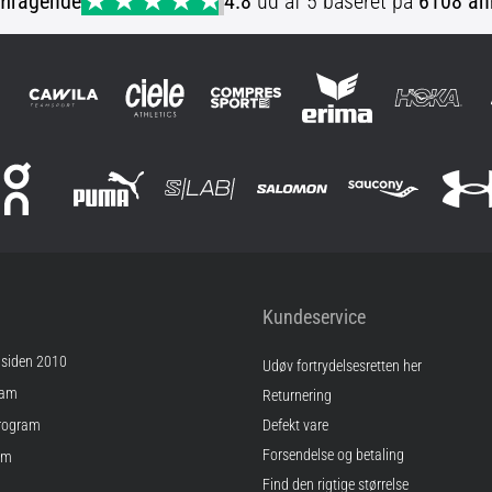
mragende
4.8
ud af 5 baseret på
6108 an
Kundeservice
 siden 2010
Udøv fortrydelsesretten her
ram
Returnering
rogram
Defekt vare
Forsendelse og betaling
am
Find den rigtige størrelse