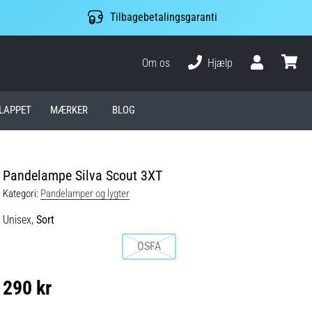
Tilbagebetalingsgaranti
Om os
Hjælp
Bruger
kurv
LAPPET
MÆRKER
BLOG
Pandelampe Silva Scout 3XT
Kategori:
Pandelamper og lygter
Unisex,
Sort
OSFA
290 kr