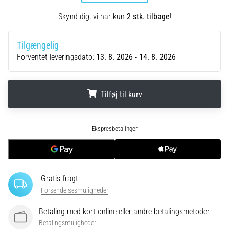
korrekt,
hvor
Skynd dig, vi har kun
2 stk. tilbage
!
bruges
den…
Tilgængelig
Forventet leveringsdato:
13. 8. 2026 - 14. 8. 2026
6. 8. 2026
•
8 min. Læsning
Tilføj til kurv
Løberknæ:
Årsager,
.
.
.
behandling
og
forebyggelse
Løberknæ,
Gratis fragt
også
Forsendelsesmuligheder
kendt
som
Betaling med kort online eller andre betalingsmetoder
iliotibialbåndsyndrom
Betalingsmuligheder
(ITBS),