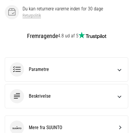
er
Du kan returnere varerne inden for 30 dage
et
Returpolitik
meget
almindeligt
helbredsproblem,
Fremragende
4.8 ud af 5
som
løbere
oplever.
…
Parametre
Vis
alle
artikler
Beskrivelse
Mere fra SUUNTO
SUUNTO