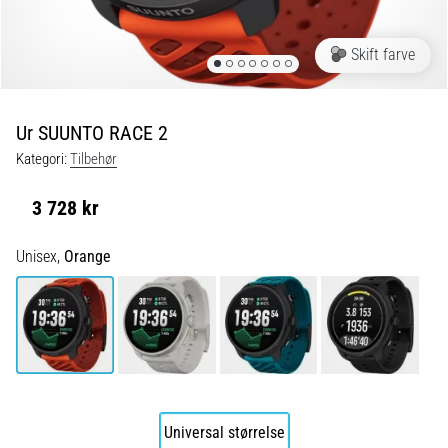
er
de,
Skift farve
og
hvordan
udføres
Ur SUUNTO RACE 2
de?
Kategori:
Tilbehør
I
praksis
3 728 kr
tester
shuttle
Unisex,
Orange
run-
testen
hurtighed,
smidighed
og
retningsskift.
Hvordan
udføres
Universal størrelse
den