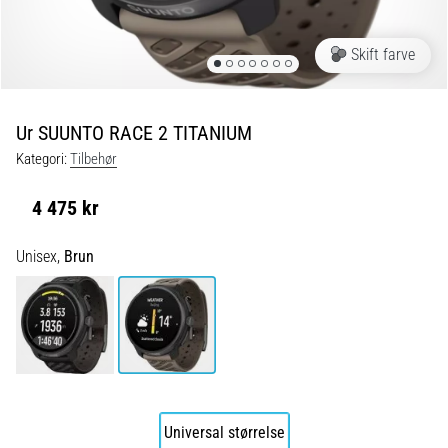
og
efter
løb
Skift farve
Knæsmerter
vil
ramme
Ur SUUNTO RACE 2 TITANIUM
enhver
Kategori:
Tilbehør
løber
mindst
4 475 kr
én
gang
i
Unisex,
Brun
livet,
uanset
om
man
er
amatør
eller
professionel.
Universal størrelse