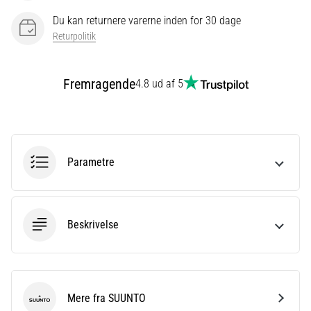
eller
Du kan returnere varerne inden for 30 dage
efter
Returpolitik
dit
løb?
En
Fremragende
4.8 ud af 5
af
de
hyppigste
årsager
er
Parametre
plantar
fasciitis.
Hvad
skyldes…
Beskrivelse
Vis
alle
artikler
Mere fra SUUNTO
SUUNTO