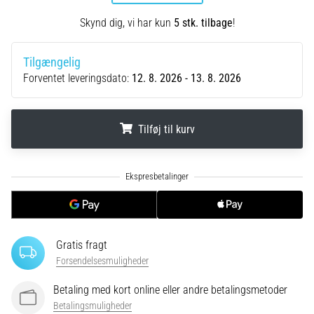
Hvad
er
Skynd dig, vi har kun
5 stk. tilbage
!
de
mest…
Tilgængelig
Forventet leveringsdato:
12. 8. 2026 - 13. 8. 2026
5. 8. 2026
•
6 min. Læsning
Tilføj til kurv
Plantar
fasciitis:
.
.
.
Symptomer,
årsager
og
behandling
Gratis fragt
Oplever
Forsendelsesmuligheder
du
skarpe
Betaling med kort online eller andre betalingsmetoder
hælsmerter
Betalingsmuligheder
under