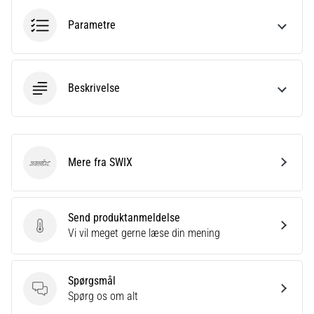
er
Parametre
et
meget
almindeligt
helbredsproblem,
Beskrivelse
som
løbere
oplever.
…
Mere fra SWIX
SWIX
Vis
alle
Send produktanmeldelse
artikler
Send produktanmeldelse
Vi vil meget gerne læse din mening
Spørgsmål
Spørgsmål
Spørg os om alt