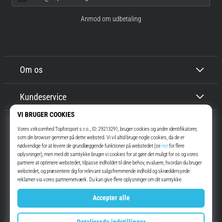
Anmod om udbetaling
Om os
Kundeservice
Top4Running.dk
I mere end 16 år har vi motiveret dig til at gå ud og løbe. Hurtigere. Med
os. Hver dag.
Instagram
YouTube