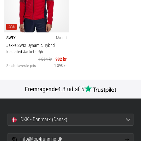
-33%
SWIX
Mænd
Jakke SWIX Dynamic Hybrid
Insulated Jacket
- Rød
1 864 kr
932 kr
Sidste laveste pris
1 398 kr
Fremragende
4.8 ud af 5
DKK - Danmark (Dansk)
info@top4running.dk