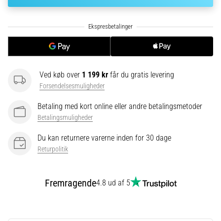
korrekt,
hvor
bruges
den…
6. 8. 2026
Ved køb over
1 199 kr
får du gratis levering
•
Forsendelsesmuligheder
8 min. Læsning
Løberknæ:
Betaling med kort online eller andre betalingsmetoder
Årsager,
Betalingsmuligheder
behandling
Du kan returnere varerne inden for 30 dage
og
Returpolitik
forebyggelse
Løberknæ,
også
Fremragende
4.8 ud af 5
kendt
som
iliotibialbåndsyndrom
(ITBS),