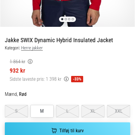
er
de,
og
hvordan
udføres
Jakke SWIX Dynamic Hybrid Insulated Jacket
de?
Kategori:
Herre jakker
I
praksis
1 864 kr
tester
932 kr
shuttle
run-
Sidste laveste pris:
1 398 kr
-33%
testen
hurtighed,
Mænd,
Rød
smidighed
og
S
M
L
XL
XXL
retningsskift.
Hvordan
udføres
Tilføj til kurv
den