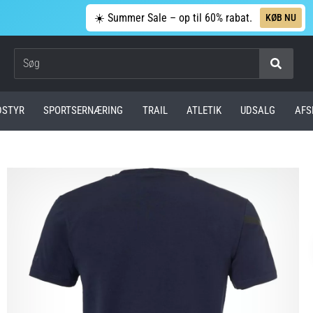
☀️ Summer Sale – op til 60% rabat.
KØB NU
Søg
DSTYR
SPORTSERNÆRING
TRAIL
ATLETIK
UDSALG
AFS