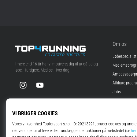
Om os
Løbespecialist
Top4Running.dk
I mere end 16 år har vi motiveret dig til at gå ud og
Medlemsprog
løbe. Hurtigere. Med os. Hver dag.
Ambassadørp
Instagram
YouTube
Affiliate progr
Jobs
Cookie-indstill
Vilkår og betin