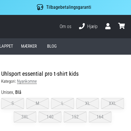
Tilbagebetalingsgaranti
Om os
Hjælp
Bruger
kurv
LAPPET
MÆRKER
BLOG
Uhlsport essential pro t-shirt kids
Kategori:
Nyankomne
Unisex,
Blå
S
M
L
XL
XXL
3XL
140
152
164