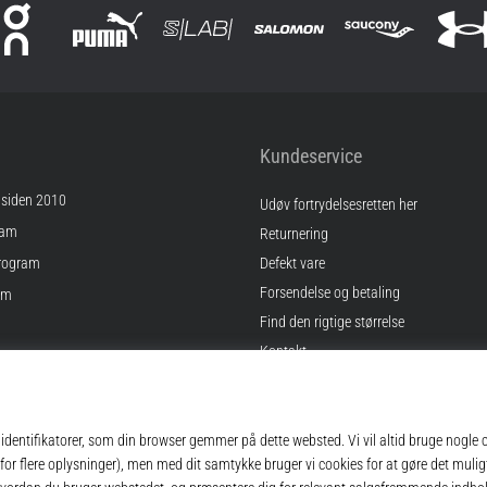
Kundeservice
 siden 2010
Udøv fortrydelsesretten her
ram
Returnering
rogram
Defekt vare
Forsendelse og betaling
am
Find den rigtige størrelse
Kontakt
inger
Ofte stillede spørgsmål
gelser
Privatlivspolitik