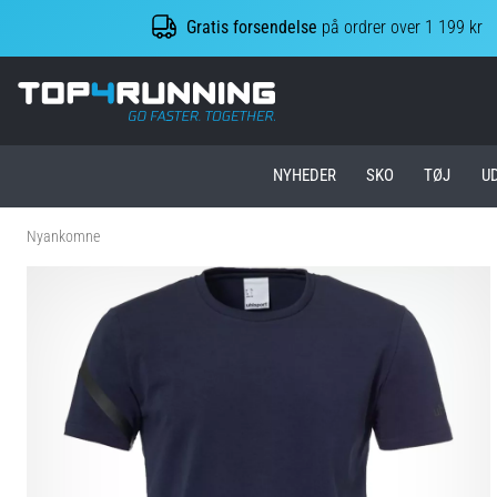
Gratis forsendelse
på ordrer over 1 199 kr
Top4Running.dk
NYHEDER
SKO
TØJ
U
Nyankomne