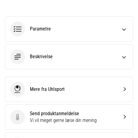
Hvad
er
de
mest…
Parametre
5. 8. 2026
•
6 min. Læsning
Beskrivelse
Plantar
fasciitis:
Symptomer,
årsager
Mere fra Uhlsport
Uhlsport
og
behandling
Oplever
Send produktanmeldelse
du
Send produktanmeldelse
Vi vil meget gerne læse din mening
skarpe
hælsmerter
under