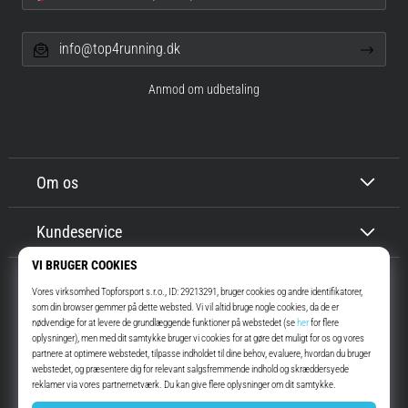
info@top4running.dk
Anmod om udbetaling
Om os
Kundeservice
Top4Running.dk
I mere end 16 år har vi motiveret dig til at gå ud og løbe. Hurtigere. Med
os. Hver dag.