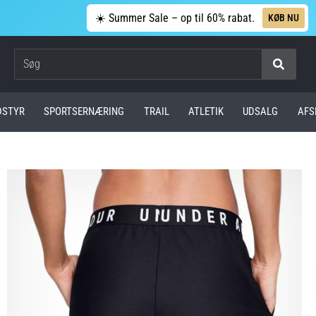
☀️ Summer Sale – op til 60% rabat.
KØB NU
Søg
DSTYR
SPORTSERNÆRING
TRAIL
ATLETIK
UDSALG
AFS