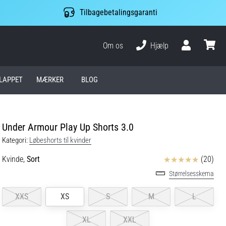
Tilbagebetalingsgaranti
Om os
Hjælp
Bruger
kurv
LAPPET
MÆRKER
BLOG
Under Armour Play Up Shorts 3.0
Kategori:
Løbeshorts til kvinder
Anmeldelser
Kvinde,
Sort
(20)
Størrelsesskema
XXS
XS
S
M
L
XL
XXL