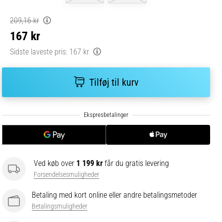
209,16 kr
167 kr
Sidste laveste pris:
167 kr
Tilføj til kurv
Ved køb over
1 199 kr
får du gratis levering
Forsendelsesmuligheder
Betaling med kort online eller andre betalingsmetoder
Betalingsmuligheder