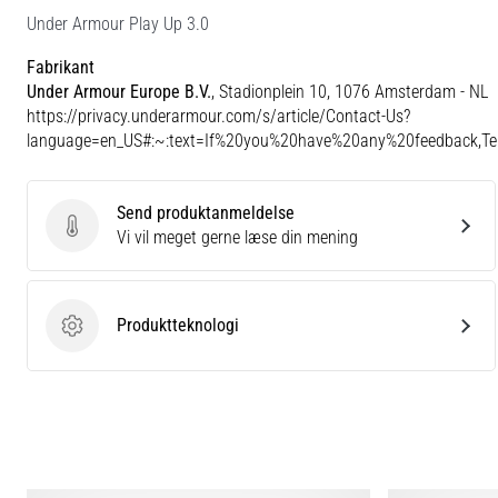
Under Armour Play Up 3.0
Fabrikant
Under Armour Europe B.V.
, Stadionplein 10, 1076 Amsterdam - NL
https://privacy.underarmour.com/s/article/Contact-Us?
language=en_US#:~:text=If%20you%20have%20any%20feedback,
Send produktanmeldelse
Send produktanmeldelse
Vi vil meget gerne læse din mening
Produktteknologi
Produktteknologi