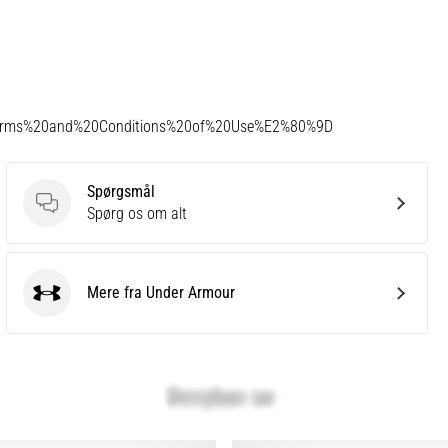
Terms%20and%20Conditions%20of%20Use%E2%80%9D
Spørgsmål
Spørgsmål
Spørg os om alt
Mere fra Under Armour
Under Armour