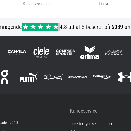
Sidste laveste pris
167 kr
XS
mragende
4.8
ud af 5 baseret på
6089 an
Kundeservice
 siden 2010
Udøv fortrydelsesretten her