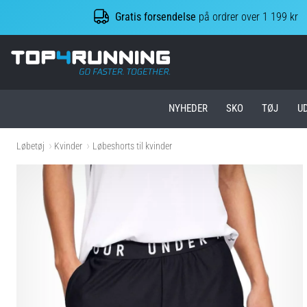
Gratis forsendelse
på ordrer over 1 199 kr
Top4Running.dk
NYHEDER
SKO
TØJ
U
Løbetøj
Kvinder
Løbeshorts til kvinder