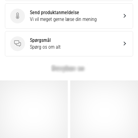
Det
siges,
Send produktanmeldelse
at
Send produktanmeldelse
Vi vil meget gerne læse din mening
kulhydrat-
superkompensation
forbedrer
Spørgsmål
udholdenhedspræstationen.
Spørgsmål
Spørg os om alt
Passer
det
virkelig?
Find
ud
af,
hvad…
Vis
alle
artikler