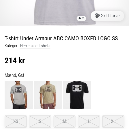
6 min. Læsning
Plantar
Skift farve
fasciitis:
Symptomer,
årsager
T-shirt Under Armour ABC CAMO BOXED LOGO SS
og
Kategori:
Herre løbe-t-shirts
behandling
Oplever
214 kr
du
skarpe
hælsmerter
Mænd,
Grå
under
eller
efter
dit
løb?
En
af
XS
S
M
L
XL
de