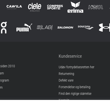
Kundeservice
 siden 2010
Udøv fortrydelsesretten her
ram
Returnering
rogram
Defekt vare
Forsendelse og betaling
am
Find den rigtige størrelse
Kontakt
inger
Ofte stillede spørgsmål
gelser