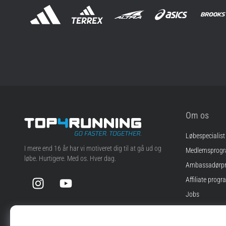
Om os
Løbespecialist
Top4Running.dk
I mere end 16 år har vi motiveret dig til at gå ud og
Medlemsprog
løbe. Hurtigere. Med os. Hver dag.
Ambassadørp
Instagram
YouTube
Affiliate progr
Jobs
Cookie-indstill
Vilkår og betin