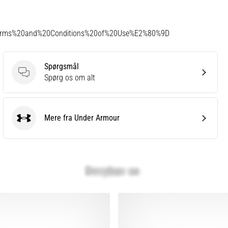
Terms%20and%20Conditions%20of%20Use%E2%80%9D
Spørgsmål
Spørgsmål
Spørg os om alt
Mere fra Under Armour
Under Armour