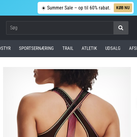
☀️ Summer Sale – op til 60% rabat.
KØB NU
Søg
DSTYR
SPORTSERNÆRING
TRAIL
ATLETIK
UDSALG
AFS