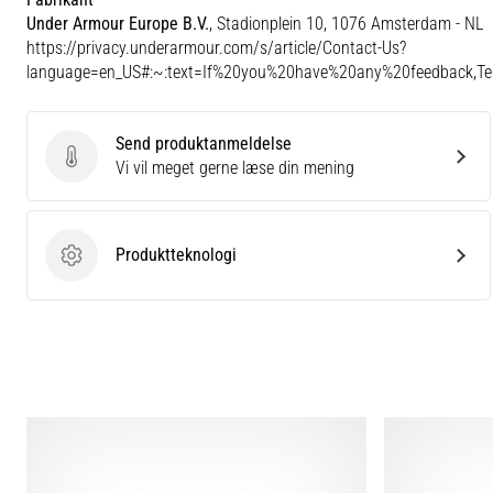
Under Armour Europe B.V.
, Stadionplein 10, 1076 Amsterdam - NL
https://privacy.underarmour.com/s/article/Contact-Us?
language=en_US#:~:text=If%20you%20have%20any%20feedback,
Send produktanmeldelse
Send produktanmeldelse
Vi vil meget gerne læse din mening
Produktteknologi
Produktteknologi