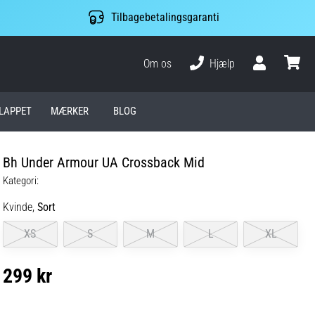
Tilbagebetalingsgaranti
Om os
Hjælp
Bruger
kurv
LAPPET
MÆRKER
BLOG
Bh Under Armour UA Crossback Mid
Kategori:
Kvinde,
Sort
XS
S
M
L
XL
299 kr