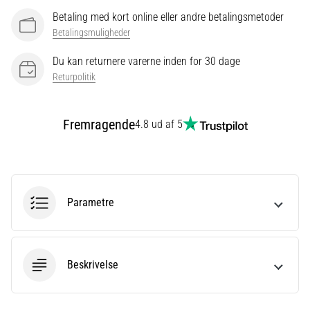
eller
Betaling med kort online eller andre betalingsmetoder
efter
Betalingsmuligheder
dit
løb?
Du kan returnere varerne inden for 30 dage
En
Returpolitik
af
de
hyppigste
Fremragende
4.8 ud af 5
årsager
er
plantar
fasciitis.
Hvad
Parametre
skyldes…
Vis
Beskrivelse
alle
artikler