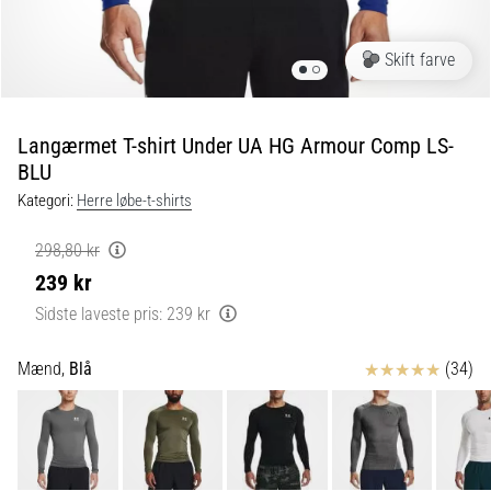
og
efter
løb
Skift farve
Knæsmerter
vil
ramme
Langærmet T-shirt Under UA HG Armour Comp LS-
enhver
BLU
løber
Kategori:
Herre løbe-t-shirts
mindst
én
298,80 kr
gang
239 kr
i
livet,
Sidste laveste pris:
239 kr
uanset
om
Anmeldelser
Mænd,
Blå
(34)
man
er
amatør
eller
professionel.