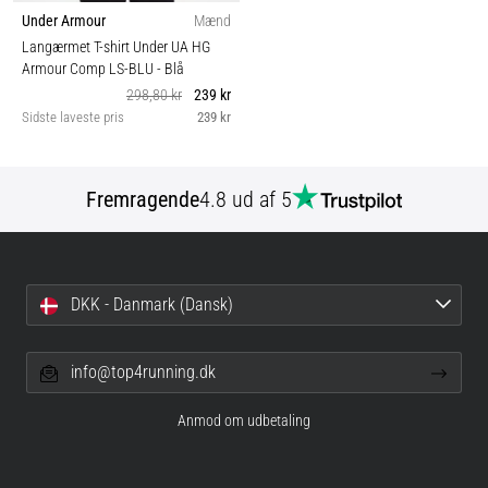
Under Armour
Mænd
Langærmet T-shirt Under UA HG
Armour Comp LS-BLU
- Blå
298,80 kr
239 kr
Sidste laveste pris
239 kr
Fremragende
4.8 ud af 5
DKK - Danmark (Dansk)
info@top4running.dk
Anmod om udbetaling