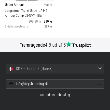
Under Armour
Mænd
Langærmet T-shirt Under UA HG
Armour Comp LS-NVY
- Blå
298,80 kr
239 kr
Sidste laveste pris
239 kr
Fremragende
4.8 ud af 5
DKK - Danmark (Dansk)
info@top4running.dk
Anmod om udbetaling