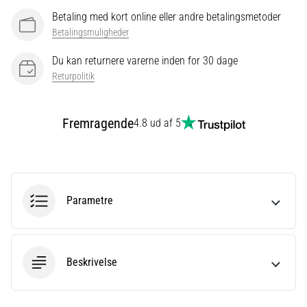
er
Betaling med kort online eller andre betalingsmetoder
et
Betalingsmuligheder
meget
almindeligt
Du kan returnere varerne inden for 30 dage
helbredsproblem,
Returpolitik
som
løbere
oplever.
Fremragende
4.8 ud af 5
…
Vis
alle
Parametre
artikler
Beskrivelse