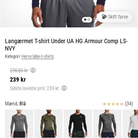
er
de,
Skift farve
og
hvordan
udføres
Langærmet T-shirt Under UA HG Armour Comp LS-
de?
NVY
I
Kategori:
Herre løbe-t-shirts
praksis
tester
298,80 kr
shuttle
239 kr
run-
testen
Sidste laveste pris:
239 kr
hurtighed,
smidighed
Anmeldelser
Mænd,
Blå
(34)
og
retningsskift.
Hvordan
udføres
den