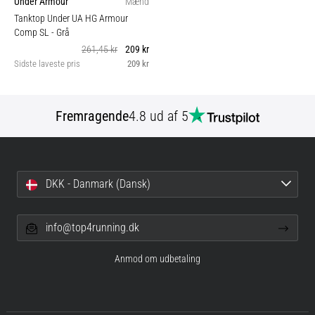
Under Armour
Mænd
Tanktop Under UA HG Armour
Comp SL
- Grå
261,45 kr
209 kr
Sidste laveste pris
209 kr
Fremragende
4.8 ud af 5
DKK - Danmark (Dansk)
info@top4running.dk
Anmod om udbetaling