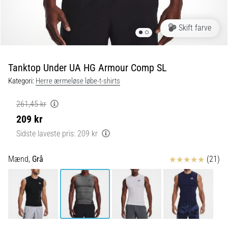
er
de,
Skift farve
og
hvordan
udføres
Tanktop Under UA HG Armour Comp SL
de?
Kategori:
Herre ærmeløse løbe-t-shirts
I
praksis
261,45 kr
tester
209 kr
shuttle
run-
Sidste laveste pris:
209 kr
testen
hurtighed,
Anmeldelser
Mænd,
Grå
(21)
smidighed
og
retningsskift.
Hvordan
udføres
den