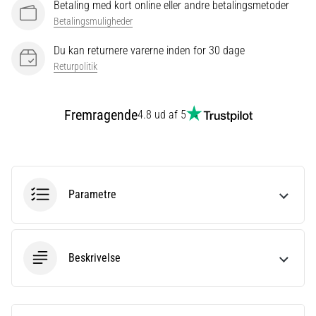
Betaling med kort online eller andre betalingsmetoder
er
Betalingsmuligheder
et
meget
Du kan returnere varerne inden for 30 dage
almindeligt
Returpolitik
helbredsproblem,
som
løbere
Fremragende
4.8 ud af 5
oplever.
…
Vis
Parametre
alle
artikler
Beskrivelse