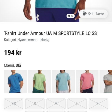
er
de,
Skift farve
og
hvordan
udføres
T-shirt Under Armour UA M SPORTSTYLE LC SS
de?
Kategori:
Nyankommne - løbetøj
I
praksis
194 kr
tester
shuttle
run-
Mænd,
Blå
testen
hurtighed,
smidighed
og
retningsskift.
Hvordan
udføres
XS
S
M
L
XL
den