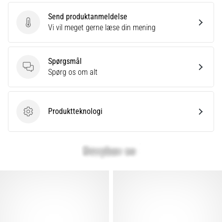
er
Send produktanmeldelse
et
Send produktanmeldelse
Vi vil meget gerne læse din mening
meget
almindeligt
helbredsproblem,
Spørgsmål
som
Spørgsmål
Spørg os om alt
løbere
oplever.
…
Produktteknologi
Produktteknologi
Vis
alle
artikler