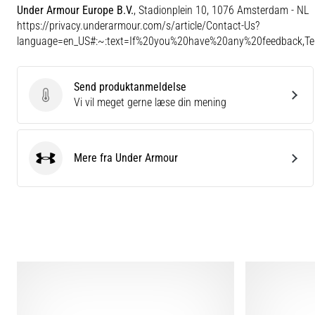
Under Armour Europe B.V.
, Stadionplein 10, 1076 Amsterdam - NL
https://privacy.underarmour.com/s/article/Contact-Us?
language=en_US#:~:text=If%20you%20have%20any%20feedback,
Send produktanmeldelse
Send produktanmeldelse
Vi vil meget gerne læse din mening
Mere fra Under Armour
Under Armour