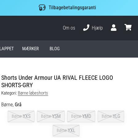
Tilbagebetalingsgaranti
Om os
Hjælp
Bruger
kurv
LAPPET
MÆRKER
BLOG
Shorts Under Armour UA RIVAL FLEECE LOGO
SHORTS-GRY
Kategori:
Børne løbeshorts
Børne,
Grå
YXS
YSM
YMD
YLG
Børne
Børne
Børne
Børne
YXL
Børne