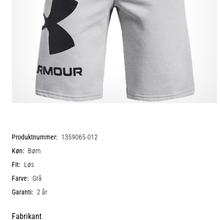
Produktnummer:
1359065-012
Køn:
Børn
Fit:
Løs
Farve:
Grå
Garanti:
2 år
Fabrikant