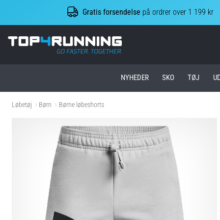
Gratis forsendelse
på ordrer over 1 199 kr
Top4Running.dk
NYHEDER
SKO
TØJ
U
Løbetøj
Børn
Børne løbeshorts