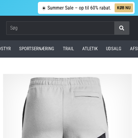
☀️ Summer Sale – op til 60% rabat.
KØB NU
Søg
DSTYR
SPORTSERNÆRING
TRAIL
ATLETIK
UDSALG
AFS