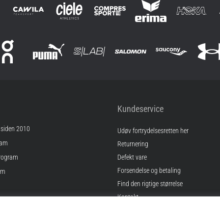
Kundeservice
 siden 2010
Udøv fortrydelsesretten her
ram
Returnering
rogram
Defekt vare
Forsendelse og betaling
am
Find den rigtige størrelse
Kontakt
inger
Ofte stillede spørgsmål
gelser