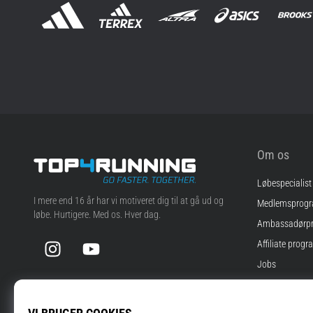
Om os
Løbespecialist
Top4Running.dk
I mere end 16 år har vi motiveret dig til at gå ud og
Medlemsprog
løbe. Hurtigere. Med os. Hver dag.
Ambassadørp
Instagram
YouTube
Affiliate progr
Jobs
Cookie-indstill
Vilkår og betin