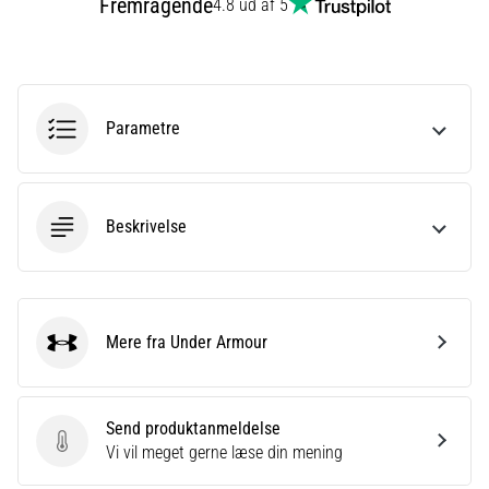
Fremragende
4.8 ud af 5
korrekt,
hvor
bruges
den…
Parametre
6. 8. 2026
•
8 min. Læsning
Beskrivelse
Løberknæ:
Årsager,
behandling
og
forebyggelse
Mere fra Under Armour
Under Armour
Løberknæ,
også
kendt
Send produktanmeldelse
som
Send produktanmeldelse
Vi vil meget gerne læse din mening
iliotibialbåndsyndrom
(ITBS),