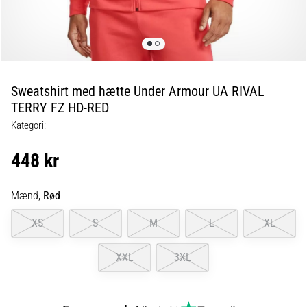
er
de,
og
hvordan
udføres
Sweatshirt med hætte Under Armour UA RIVAL
de?
TERRY FZ HD-RED
I
Kategori:
praksis
tester
448 kr
shuttle
run-
testen
Mænd,
Rød
hurtighed,
XS
S
M
L
XL
smidighed
og
retningsskift.
XXL
3XL
Hvordan
udføres
den