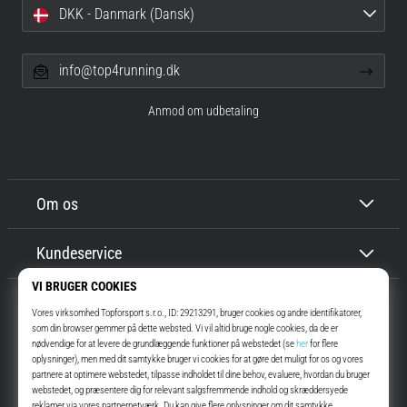
DKK - Danmark (Dansk)
info@top4running.dk
Anmod om udbetaling
Om os
Kundeservice
Top4Running.dk
I mere end 16 år har vi motiveret dig til at gå ud og løbe. Hurtigere. Med
os. Hver dag.