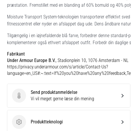
præstation. Fremstillet med en blanding af 60% bomuld og 40% polye
Moisture Transport System-teknologien transporterer effektivt sved 
fitnesscentret eller nyder en afslappet dag ude. Dens åndbare natur 
Tilgængelig i en iøjnefaldende blå farve, forbedrer denne standard-
komplementerer også ethvert afslappet outfit. Forbedr din daglige s
Fabrikant
Under Armour Europe B.V.
, Stadionplein 10, 1076 Amsterdam - NL
https://privacy.underarmour.com/s/article/Contact-Us?
language=en_US#:~:text=If%20you%20have%20any%20feedback,
Send produktanmeldelse
Send produktanmeldelse
Vi vil meget gerne læse din mening
Produktteknologi
Produktteknologi