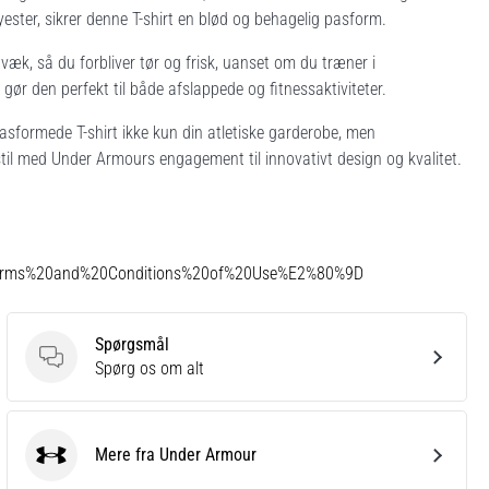
ster, sikrer denne T-shirt en blød og behagelig pasform.
væk, så du forbliver tør og frisk, uanset om du træner i
gør den perfekt til både afslappede og fitnessaktiviteter.
pasformede T-shirt ikke kun din atletiske garderobe, men
til med Under Armours engagement til innovativt design og kvalitet.
Terms%20and%20Conditions%20of%20Use%E2%80%9D
Spørgsmål
Spørgsmål
Spørg os om alt
Mere fra Under Armour
Under Armour