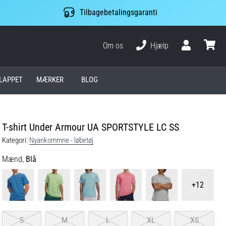
Tilbagebetalingsgaranti
Om os
Hjælp
Bruger
kurv
LAPPET
MÆRKER
BLOG
T-shirt Under Armour UA SPORTSTYLE LC SS
Kategori:
Nyankommne - løbetøj
Mænd,
Blå
+12
S
M
L
XL
XS