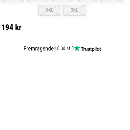
XXL
3XL
194 kr
Fremragende
4.8 ud af 5