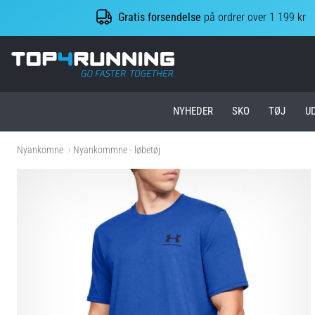
Gratis forsendelse
på ordrer over 1 199 kr
Top4Running.dk
NYHEDER
SKO
TØJ
U
Nyankomne
Nyankommne - løbetøj