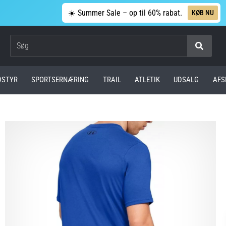
☀️ Summer Sale – op til 60% rabat.
KØB NU
Søg
DSTYR
SPORTSERNÆRING
TRAIL
ATLETIK
UDSALG
AFS