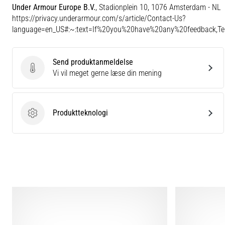
Under Armour Europe B.V.
, Stadionplein 10, 1076 Amsterdam - NL
https://privacy.underarmour.com/s/article/Contact-Us?
language=en_US#:~:text=If%20you%20have%20any%20feedback,
Send produktanmeldelse
Send produktanmeldelse
Vi vil meget gerne læse din mening
Produktteknologi
Produktteknologi