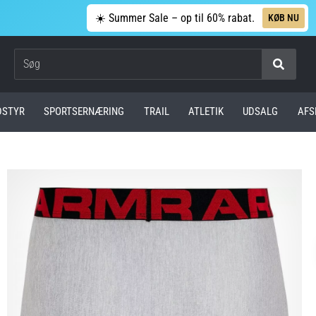
☀️ Summer Sale – op til 60% rabat.
KØB NU
Søg
DSTYR
SPORTSERNÆRING
TRAIL
ATLETIK
UDSALG
AFS