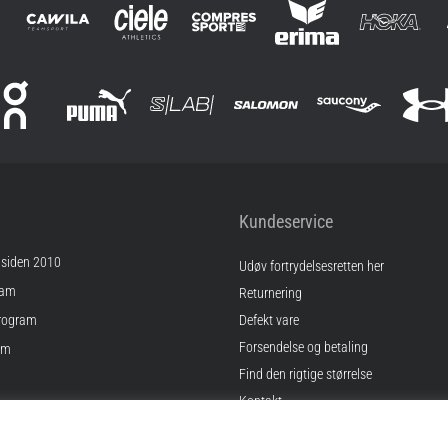
Kundeservice
 siden 2010
Udøv fortrydelsesretten her
ram
Returnering
rogram
Defekt vare
Forsendelse og betaling
am
Find den rigtige størrelse
Kontakt
inger
Ofte stillede spørgsmål
gelser