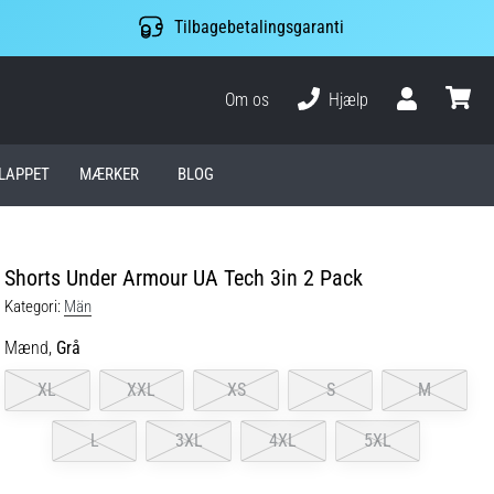
Tilbagebetalingsgaranti
Om os
Hjælp
Bruger
kurv
LAPPET
MÆRKER
BLOG
Shorts Under Armour UA Tech 3in 2 Pack
Kategori:
Män
Mænd,
Grå
XL
XXL
XS
S
M
L
3XL
4XL
5XL