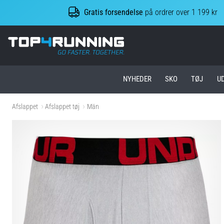
Gratis forsendelse
på ordrer over 1 199 kr
Top4Running.dk
NYHEDER
SKO
TØJ
U
Afslappet
Afslappet tøj
Män