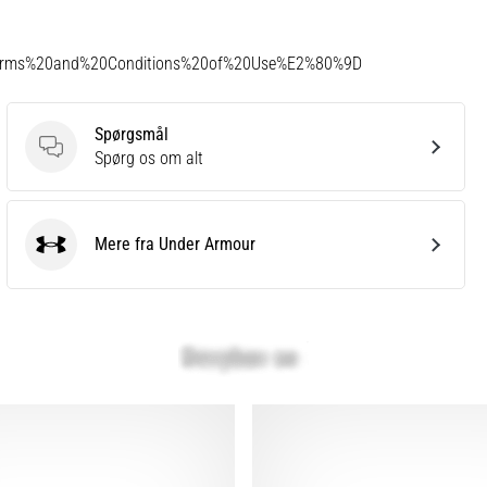
Terms%20and%20Conditions%20of%20Use%E2%80%9D
Spørgsmål
Spørgsmål
Spørg os om alt
Mere fra Under Armour
Under Armour