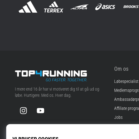
Om os
Løbespecialist
Top4Running.dk
I mere end 16 år har vi motiveret dig til at gå ud og
Medlemsprog
løbe. Hurtigere. Med os. Hver dag.
Ambassadørp
Instagram
YouTube
Affiliate progr
Jobs
Cookie-indstill
Vilkår og betin